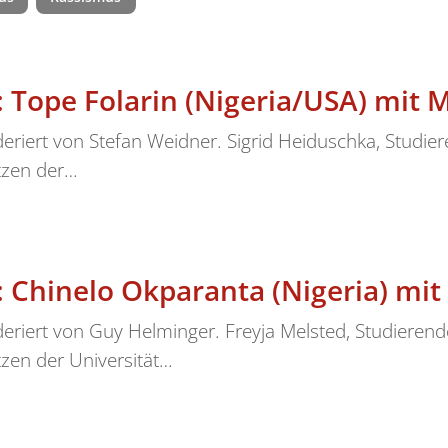
: Tope Folarin (Nigeria/USA) mit M
iert von Stefan Weidner. Sigrid Heiduschka, Studie
tzen der…
e: Chinelo Okparanta (Nigeria) mi
iert von Guy Helminger. Freyja Melsted, Studieren
zen der Universität…