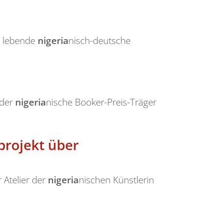
on lebende
nigeria
nisch-deutsche
 der
nigeria
nische Booker-Preis-Träger
projekt über
 Atelier der
nigeria
nischen Künstlerin