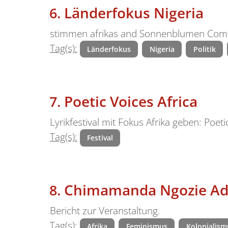
Länderfokus Nigeria
stimmen afrikas and Sonnenblumen Comm
Tag(s):
Länderfokus
Nigeria
Politik
Poetic Voices Africa
Lyrikfestival mit Fokus Afrika geben: Poet
Tag(s):
Festival
Chimamanda Ngozie Adi
Bericht zur Veranstaltung.
Tag(s):
Afrika
Feminismus
Kolonialism