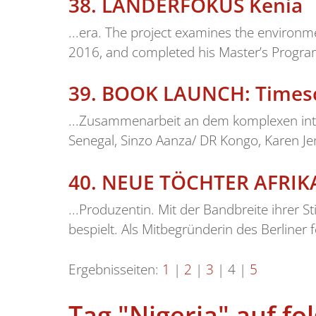
38.
LÄNDERFOKUS Kenia
...era. The project examines the environm
2016, and completed his Master’s Program
39.
BOOK LAUNCH: Timesca
...Zusammenarbeit an dem komplexen inte
Senegal, Sinzo Aanza/ DR Kongo, Karen Jen
40.
NEUE TÖCHTER AFRIKAS
...Produzentin. Mit der Bandbreite ihrer St
bespielt. Als Mitbegründerin des Berliner f
Ergebnisseiten:
1
|
2
|
3
|
4
|
5
Tag "Nigeria" auf f