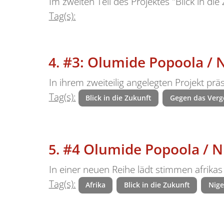
Im zweiten Teil des Projektes "Blick in di
Tag(s):
#3: Olumide Popoola / N
In ihrem zweiteilig angelegten Projekt prä
Tag(s):
Blick in die Zukunft
Gegen das Verg
#4 Olumide Popoola / N
In einer neuen Reihe lädt stimmen afrikas
Tag(s):
Afrika
Blick in die Zukunft
Nige