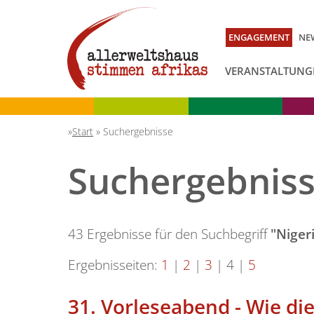
ENGAGEMENT
NE
VERANSTALTUNG
Start
»
Suchergebnisse
Suchergebnis
43 Ergebnisse für den Suchbegriff
"Niger
Ergebnisseiten:
1
|
2
|
3
|
4
|
5
31.
Vorleseabend - Wie di