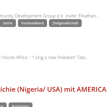
unity Development Group e.V. invite: Elnathan…
Satire
Vorleseabend
Zivilgesellschaft
ic Voices Africa - "I sing a new freedom" Das…
chie (Nigeria/ USA) mit AMERIC
us
Rassismus