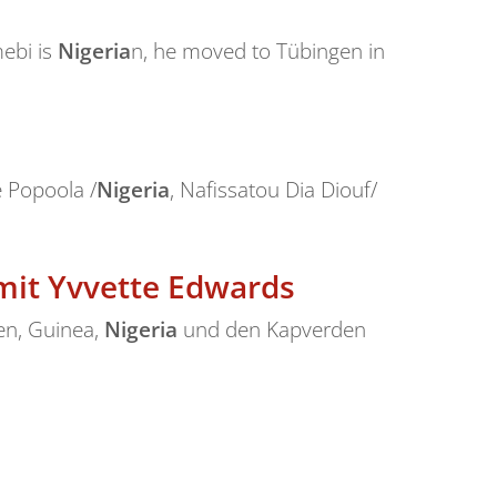
mebi is
Nigeria
n, he moved to Tübingen in
 Popoola /
Nigeria
, Nafissatou Dia Diouf/
mit Yvvette Edwards
ien, Guinea,
Nigeria
und den Kapverden