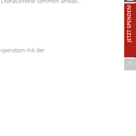
r Literaturreihe stimmen afrikas…
JETZT SPENDEN!
ooperation mit der