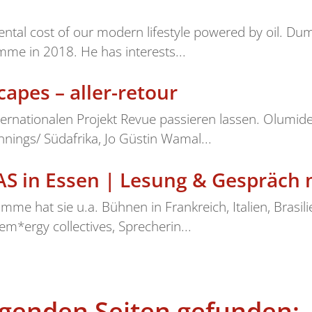
ental cost of our modern lifestyle powered by oil. Du
me in 2018. He has interests...
pes – aller-retour
rnationalen Projekt Revue passieren lassen. Olumide
nings/ Südafrika, Jo Güstin Wamal...
 in Essen | Lesung & Gespräch 
imme hat sie u.a. Bühnen in Frankreich, Italien, Brasil
em*ergy collectives, Sprecherin...
olgenden Seiten gefunden: