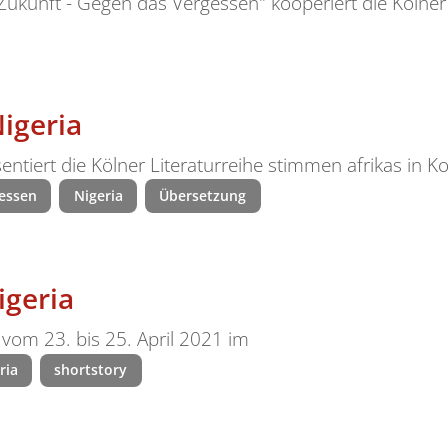
e Zukunft - Gegen das Vergessen" kooperiert die Kölne
igeria
sentiert die Kölner Literaturreihe stimmen afrikas in K
essen
Nigeria
Übersetzung
igeria
 vom 23. bis 25. April 2021 im
ria
shortstory