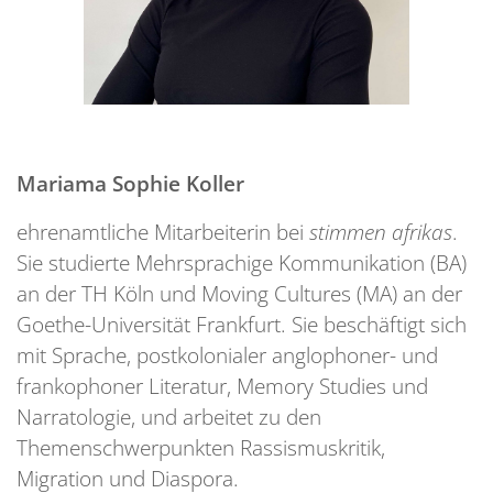
Mariama Sophie Koller
ehrenamtliche Mitarbeiterin bei
stimmen afrikas
.
Sie studierte Mehrsprachige Kommunikation (BA)
an der TH Köln und Moving Cultures (MA) an der
Goethe-Universität Frankfurt. Sie beschäftigt sich
mit Sprache, postkolonialer anglophoner- und
frankophoner Literatur, Memory Studies und
Narratologie, und arbeitet zu den
Themenschwerpunkten Rassismuskritik,
Migration und Diaspora.