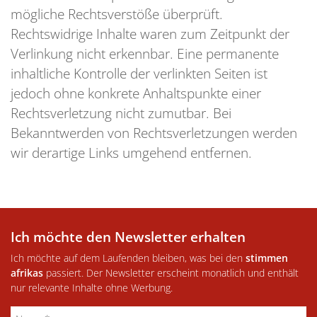
mögliche Rechtsverstöße überprüft.
Rechtswidrige Inhalte waren zum Zeitpunkt der
Verlinkung nicht erkennbar. Eine permanente
inhaltliche Kontrolle der verlinkten Seiten ist
jedoch ohne konkrete Anhaltspunkte einer
Rechtsverletzung nicht zumutbar. Bei
Bekanntwerden von Rechtsverletzungen werden
wir derartige Links umgehend entfernen.
Ich möchte den Newsletter erhalten
Ich möchte auf dem Laufenden bleiben, was bei den
stimmen
afrikas
passiert. Der Newsletter erscheint monatlich und enthält
nur relevante Inhalte ohne Werbung.