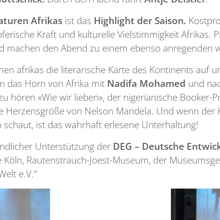
aturen Afrikas
ist das
Highlight der Saison.
Kostpr
erische Kraft und kulturelle Vielstimmigkeit Afrikas. 
nd machen den Abend zu einem ebenso anregenden wie
afrikas die literarische Karte des Kontinents auf und
an das Horn von Afrika mit
Nadifa Mohamed
und nac
 zu hören «Wie wir lieben», der nigerianische Booker-P
e Herzensgröße von Nelson Mandela. Und wenn der
n schaut, ist das wahrhaft erlesene Unterhaltung!
undlicher Unterstützung der
DEG – Deutsche Entwickl
 Köln, Rautenstrauch-Joest-Museum, der Museumsgese
elt e.V.“