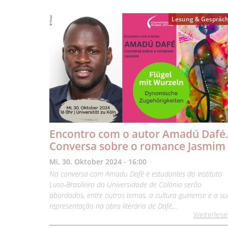
Lesung & Gespräc
Encontro com o autor Amadú Dafé
Conversa sobre o romance Jasmim
Mi, 30. Oktober 2024 - 16:00
Na conversa com Amadu Dafé e estudantes do Instituto
Luso-Brasileiro da Universidade de Colónia serão
abordados, entre outros temas, a cultura guinense e a su
representação na obra literária de Dafé,…
Weiterles