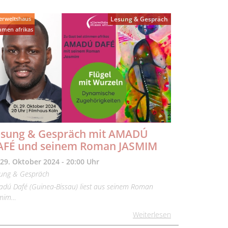
lerweltshaus
Lesung & Gespräch
mmen afrikas
esung & Gespräch mit AMADÚ
AFÉ und seinem Roman JASMIM
 29. Oktober 2024 - 20:00 Uhr
ung & Gespräch
dú Dafé (Guinea-Bissau) liest aus seinem Roman
smim…
Weiterlesen