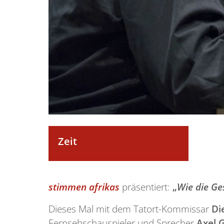
Zeit
stimmen afrikas
präsentiert:
„
Wie die Ge
Dieses Mal mit dem Tatort-Kommissar
Di
Fernsehschauspieler und Sprecher
Axel G