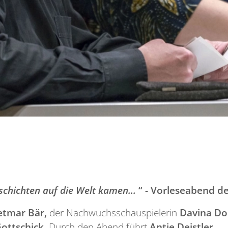
schichten auf die Welt kamen...
“ -
Vorleseabend der
etmar Bär,
der Nachwuchsschauspielerin
Davina Do
ottschick.
Durch den Abend führt
Antje Deistler
.