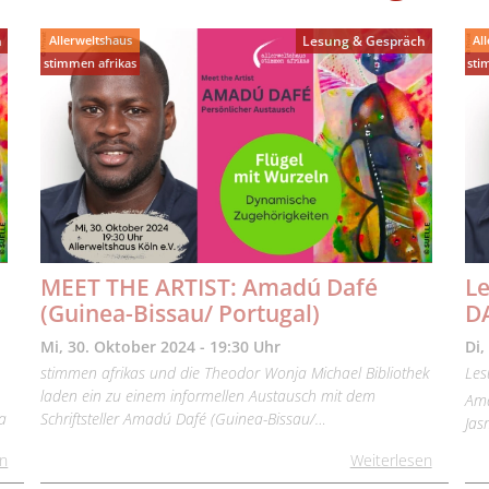
Allerweltshaus
Al
h
Lesung & Gespräch
stimmen afrikas
sti
.
MEET THE ARTIST: Amadú Dafé
L
(Guinea-Bissau/ Portugal)
D
Mi, 30. Oktober 2024 - 19:30 Uhr
Di,
stimmen afrikas und die Theodor Wonja Michael Bibliothek
Les
laden ein zu einem informellen Austausch mit dem
Ama
a
Schriftsteller Amadú Dafé (Guinea-Bissau/…
Ja
en
Weiterlesen