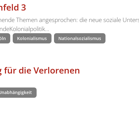
nfeld 3
hende Themen angesprochen: die neue soziale Unters
ndeKolonialpolitik…
öln
Kolonialismus
Nationalsozialismus
für die Verlorenen
Unabhängigkeit