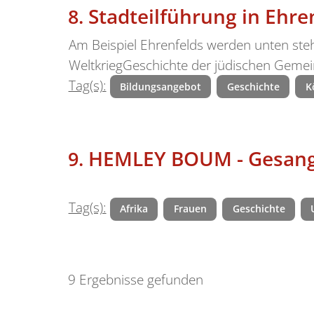
Stadteilführung in Ehre
Am Beispiel Ehrenfelds werden unten ste
WeltkriegGeschichte der jüdischen Gemei
Tag(s):
Bildungsangebot
Geschichte
K
HEMLEY BOUM - Gesang 
Tag(s):
Afrika
Frauen
Geschichte
9 Ergebnisse gefunden