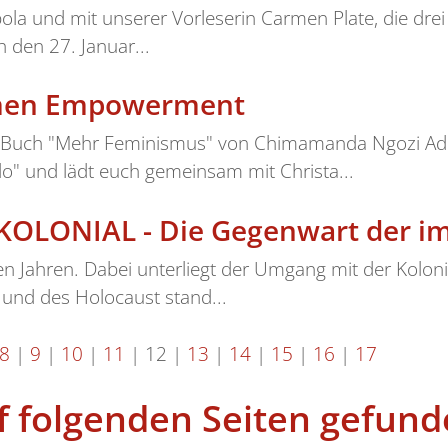
ola und mit unserer Vorleserin Carmen Plate, die dre
h den 27. Januar...
men Empowerment
em Buch "Mehr Feminismus" von Chimamanda Ngozi Adi
llo" und lädt euch gemeinsam mit Christa...
LONIAL - Die Gegenwart der imp
igen Jahren. Dabei unterliegt der Umgang mit der Koloni
 und des Holocaust stand...
8
|
9
|
10
|
11
|
12
|
13
|
14
|
15
|
16
|
17
f folgenden Seiten gefund