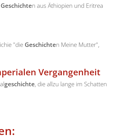
i
Geschichte
n aus Äthiopien und Eritrea
chie "die
Geschichte
n Meine Mutter",
erialen Vergangenheit
al
geschichte
, die allzu lange im Schatten
en: