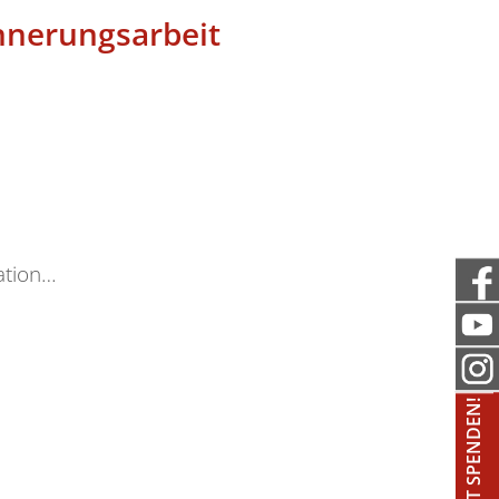
innerungsarbeit
ation…
JETZT SPENDEN!