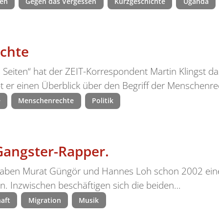
en
Gegen das Vergessen
Kurzgeschichte
Uganda
echte
eiten“ hat der ZEIT-Korrespondent Martin Klingst d
t er einen Überblick über den Begriff der Menschenre
e
Menschenrechte
Politik
Gangster-Rapper.
 haben Murat Güngör und Hannes Loh schon 2002 eine
. Inzwischen beschäftigen sich die beiden…
haft
Migration
Musik