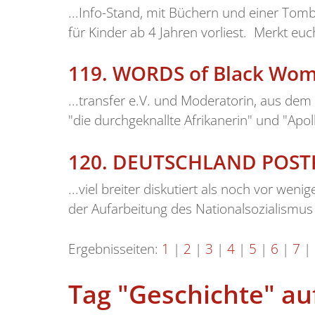
...Info-Stand, mit Büchern und einer Tomb
für Kinder ab 4 Jahren vorliest. Merkt euc
119.
WORDS of Black Wo
...transfer e.V. und Moderatorin, aus d
"die durchgeknallte Afrikanerin" und "Apo
120.
DEUTSCHLAND POSTKO
...viel breiter diskutiert als noch vor wen
der Aufarbeitung des Nationalsozialismus
Ergebnisseiten:
1
|
2
|
3
|
4
|
5
|
6
|
7
|
Tag "Geschichte" au