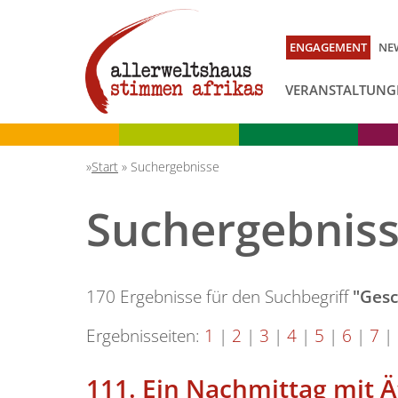
ENGAGEMENT
NE
VERANSTALTUNG
Start
»
Suchergebnisse
Suchergebnis
170 Ergebnisse für den Suchbegriff
"Gesc
Ergebnisseiten:
1
|
2
|
3
|
4
|
5
|
6
|
7
|
111.
Ein Nachmittag mit Ä