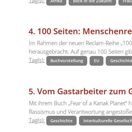
Tag(s):
Afrika
Blick in die Zukunft
Frau
100 Seiten: Menschenr
Im Rahmen der neuen Reclam-Reihe „100 S
herausgebracht. Auf genau 100 Seiten gib
Tag(s):
Buchvorstellung
EU
Geschicht
Vom Gastarbeiter zum 
Mit ihrem Buch „Fear of a Kanak Planet“
Rassismus und Verantwortung angestoßen
Tag(s):
Geschichte
Interkulturelle Gesellsc