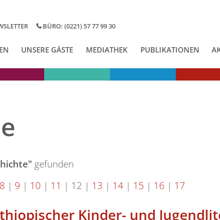
WSLETTER
BÜRO: (0221) 57 77 99 30
EN
UNSERE GÄSTE
MEDIATHEK
PUBLIKATIONEN
A
se
hichte"
gefunden
8
|
9
|
10
|
11
|
12
|
13
|
14
|
15
|
16
|
17
thiopischer Kinder- und Jugendlit