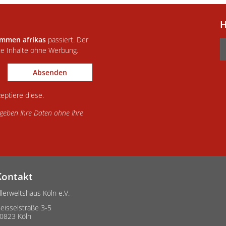
H
immen afrikas
passiert. Der
te Inhalte ohne Werbung.
Absenden
eptiere diese.
d geben Ihre Daten ohne Ihre
Kontakt
llerweltshaus Köln e.V.
eisselstraße 3-5
0823 Köln