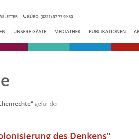
WSLETTER
BÜRO: (0221) 57 77 99 30
EN
UNSERE GÄSTE
MEDIATHEK
PUBLIKATIONEN
A
se
chenrechte"
gefunden
olonisierung des Denkens"