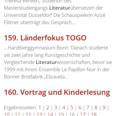
Theresa Benkert, Studentin des
Masterstudiengangs
Literatur
übersetzen der
Universität Düsseldorf Die Schauspielerin Azizè
Flittner überträgt das Gespräch...
159.
Länderfokus TOGO
...Hardtberggymnasium Bonn. Danach studierte
sie zwei Jahre lang Kunstgeschichte und
Vergleichende
Literatur
wissenschaften, bevor sie
1999 mit ihrem Ensemble Le Papillon Noir in der
Bonner Brotfabrik „Elizaveta...
160.
Vortrag und Kinderlesung
Ergebnisseiten:
1
|
2
|
3
|
4
|
5
|
6
|
7
|
8
|
9
|
10
|
11
|
12
|
13
|
14
|
15
|
16
|
17
|
18