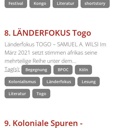
Festival
Kongo
Literatur
shortstory
LÄNDERFOKUS Togo
Länderfokus TOGO – SAMUEL A. WILSI Im
März 2021 setzt stimmen afrikas seine
mehrteilige Reihe unter dem…
Tag(s):
Begegnung
BPOC
Köln
Kolonialismus
Länderfokus
Lesung
Literatur
Togo
Koloniale Spuren -