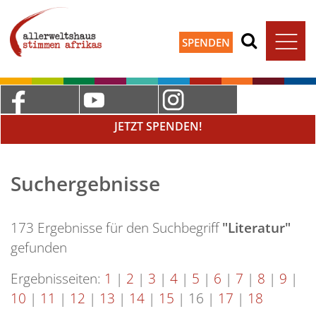
SPENDEN
JETZT SPENDEN!
Suchergebnisse
173 Ergebnisse für den Suchbegriff
"Literatur"
gefunden
Ergebnisseiten:
1
|
2
|
3
|
4
|
5
|
6
|
7
|
8
|
9
|
10
|
11
|
12
|
13
|
14
|
15
|
16
|
17
|
18