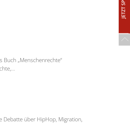
JETZT SPENDEN!
as Buch „Menschenrechte“
chte,…
 Debatte über HipHop, Migration,