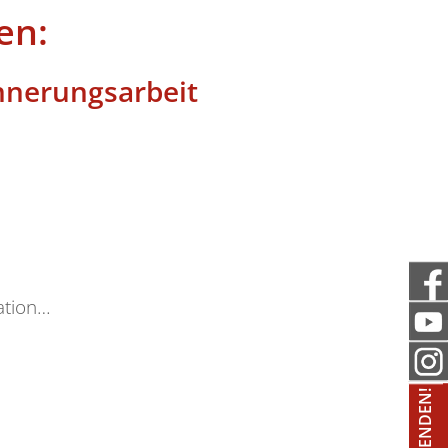
en:
innerungsarbeit
ation…