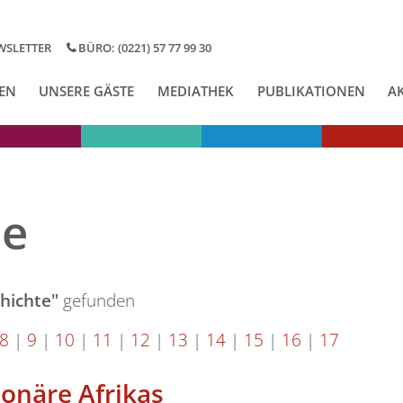
WSLETTER
BÜRO: (0221) 57 77 99 30
EN
UNSERE GÄSTE
MEDIATHEK
PUBLIKATIONEN
A
se
hichte"
gefunden
8
|
9
|
10
|
11
|
12
|
13
|
14
|
15
|
16
|
17
ionäre Afrikas