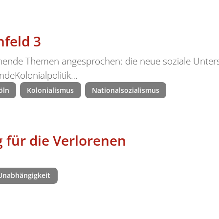
nfeld 3
hende Themen angesprochen: die neue soziale Unters
ndeKolonialpolitik…
öln
Kolonialismus
Nationalsozialismus
für die Verlorenen
Unabhängigkeit