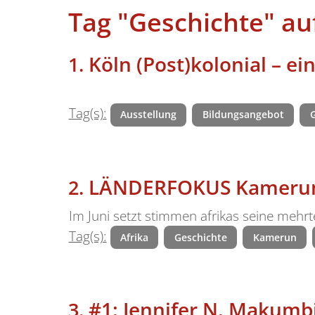
Tag "Geschichte" au
Köln (Post)kolonial – ei
Tag(s):
Ausstellung
Bildungsangebot
LÄNDERFOKUS Kameru
Im Juni setzt stimmen afrikas seine mehr
Tag(s):
Afrika
Geschichte
Kamerun
#1: Jennifer N. Makumb