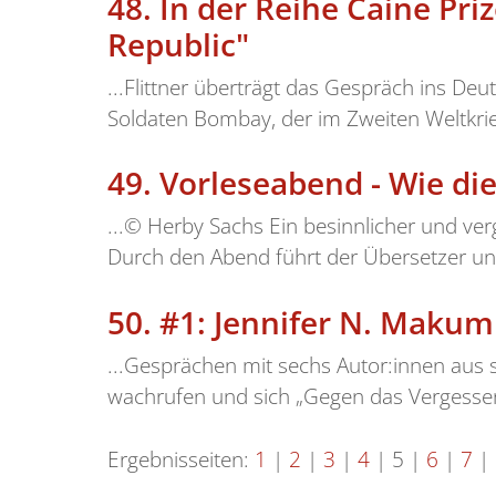
48.
In der Reihe Caine Pri
Republic"
...Flittner überträgt das Gespräch ins De
Soldaten Bombay, der im Zweiten Weltkrieg
49.
Vorleseabend - Wie di
...© Herby Sachs Ein besinnlicher und ver
Durch den Abend führt der Übersetzer und
50.
#1: Jennifer N. Makum
...Gesprächen mit sechs Autor:innen aus s
wachrufen und sich „Gegen das Vergessen
Ergebnisseiten:
1
|
2
|
3
|
4
|
5
|
6
|
7
|