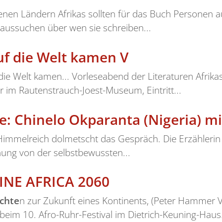
denen Ländern Afrikas sollten für das Buch Personen 
h aussuchen über wen sie schreiben...
uf die Welt kamen V
 die Welt kamen... Vorleseabend der Literaturen Afri
im Rautenstrauch-Joest-Museum, Eintritt...
ze: Chinelo Okparanta (Nigeria) m
a Himmelreich dolmetscht das Gespräch. Die Erzähleri
nung von der selbstbewussten...
INE AFRICA 2060
chte
n zur Zukunft eines Kontinents, (Peter Hammer 
eim 10. Afro-Ruhr-Festival im Dietrich-Keuning-Haus.