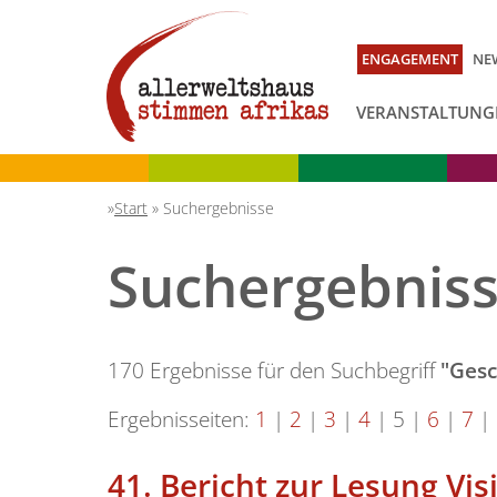
ENGAGEMENT
NE
VERANSTALTUNG
Start
»
Suchergebnisse
Suchergebnis
170 Ergebnisse für den Suchbegriff
"Gesc
Ergebnisseiten:
1
|
2
|
3
|
4
|
5
|
6
|
7
|
41.
Bericht zur Lesung Vis