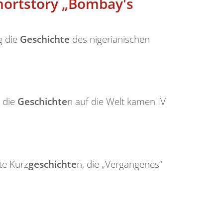
Shortstory „Bombay's
g die
Geschichte
des nigerianischen
e die
Geschichte
n auf die Welt kamen IV
te Kurz
geschichte
n, die „Vergangenes“