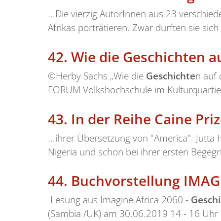
...Die vierzig AutorInnen aus 23 verschie
Afrikas porträtieren. Zwar durften sie sic
42.
Wie die Geschichten a
©Herby Sachs „Wie die
Geschichte
n auf
FORUM Volkshochschule im Kulturquartier 
43.
In der Reihe Caine Pri
...ihrer Übersetzung von "America". Jutt
Nigeria und schon bei ihrer ersten Begeg
44.
Buchvorstellung IMAG
Lesung aus Imagine Africa 2060 -
Geschi
(Sambia /UK) am 30.06.2019 14 - 16 Uhr b