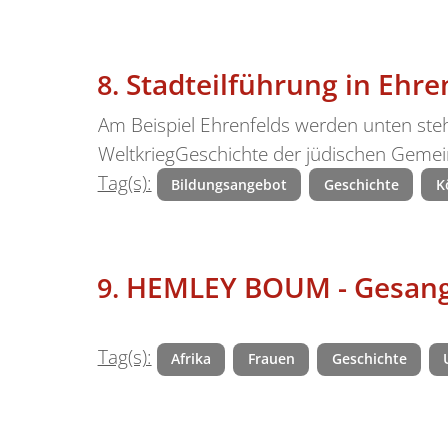
Stadteilführung in Ehre
Am Beispiel Ehrenfelds werden unten ste
WeltkriegGeschichte der jüdischen Gemei
Tag(s):
Bildungsangebot
Geschichte
K
HEMLEY BOUM - Gesang 
Tag(s):
Afrika
Frauen
Geschichte