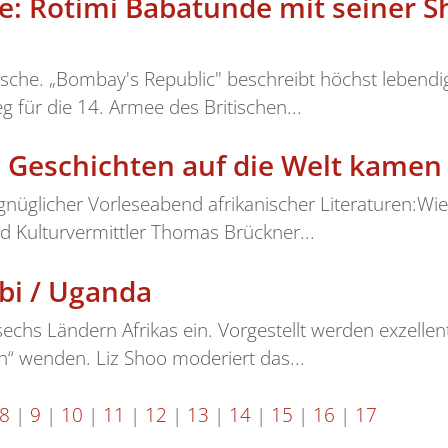
ze: Rotimi Babatunde mit seiner 
utsche. „Bombay's Republic" beschreibt höchst lebendi
 für die 14. Armee des Britischen...
e Geschichten auf die Welt kamen
gnüglicher Vorleseabend afrikanischer Literaturen:Wi
 Kulturvermittler Thomas Brückner...
bi / Uganda
echs Ländern Afrikas ein. Vorgestellt werden exzellen
“ wenden. Liz Shoo moderiert das...
8
|
9
|
10
|
11
|
12
|
13
|
14
|
15
|
16
|
17