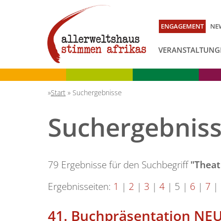
ENGAGEMENT
NE
VERANSTALTUNG
Start
»
Suchergebnisse
Suchergebnis
79 Ergebnisse für den Suchbegriff
"Theat
Ergebnisseiten:
1
|
2
|
3
|
4
|
5
|
6
|
7
|
41.
Buchpräsentation NEU