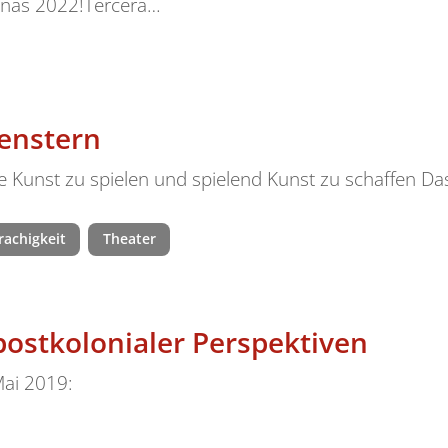
alinas 2022!Tercera…
enstern
nst zu spielen und spielend Kunst zu schaffen Das
achigkeit
Theater
postkolonialer Perspektiven
Mai 2019: