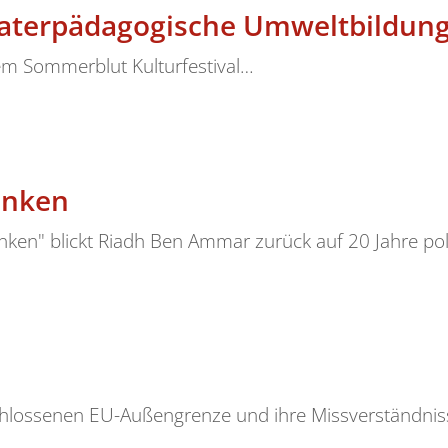
eaterpädagogische Umweltbildun
em Sommerblut Kulturfestival…
inken
nken" blickt Riadh Ben Ammar zurück auf 20 Jahre pol
chlossenen EU-Außengrenze und ihre Missverständniss
…