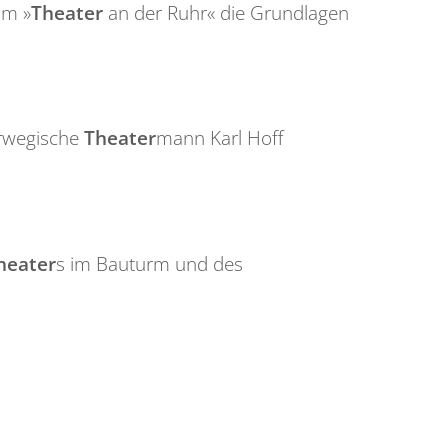
am »
Theater
an der Ruhr« die Grundlagen
orwegische
Theater
mann Karl Hoff
heater
s im Bauturm und des