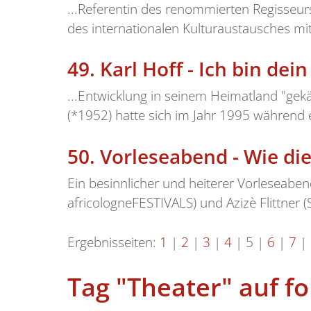
...Referentin des renommierten Regisseurs 
des internationalen Kulturaustausches mit
49.
Karl Hoff - Ich bin dei
...Entwicklung in seinem Heimatland "gek
(*1952) hatte sich im Jahr 1995 während 
50.
Vorleseabend - Wie di
Ein besinnlicher und heiterer Vorleseabe
africologneFESTIVALS) und Azizè Flittner (S
Ergebnisseiten:
1
|
2
|
3
|
4
|
5
|
6
|
7
|
Tag "Theater" auf f