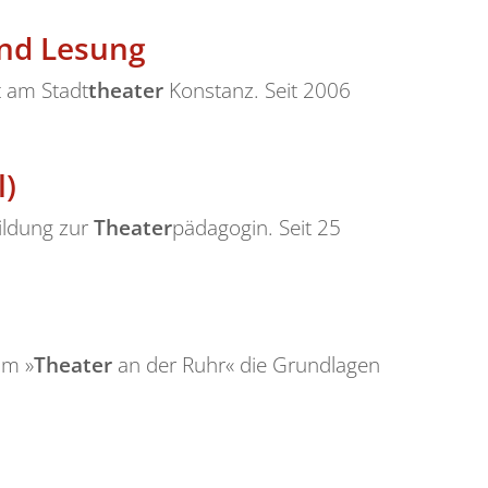
und Lesung
t am Stadt
theater
Konstanz. Seit 2006
l)
bildung zur
Theater
pädagogin. Seit 25
am »
Theater
an der Ruhr« die Grundlagen