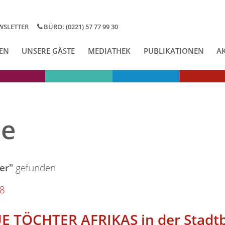
WSLETTER
BÜRO: (0221) 57 77 99 30
EN
UNSERE GÄSTE
MEDIATHEK
PUBLIKATIONEN
A
se
er"
gefunden
8
E TÖCHTER AFRIKAS in der Stadtb