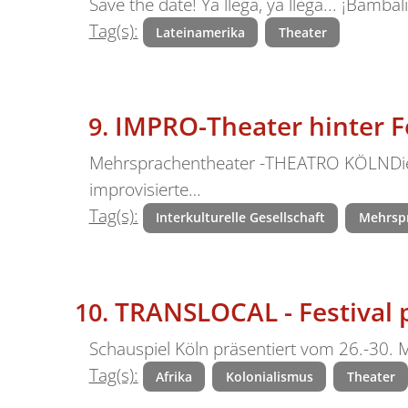
Save the date! Ya llega, ya llega... ¡Bamb
Tag(s):
Lateinamerika
Theater
IMPRO-Theater hinter F
Mehrsprachentheater -THEATRO KÖLNDie Ku
improvisierte…
Tag(s):
Interkulturelle Gesellschaft
Mehrspr
TRANSLOCAL - Festival 
Schauspiel Köln präsentiert vom 26.-30. 
Tag(s):
Afrika
Kolonialismus
Theater