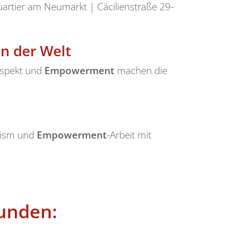
artier am Neumarkt | Cäcilienstraße 29-
n der Welt
espekt und
Empowerment
machen die
orism und
Empowerment
-Arbeit mit
unden: