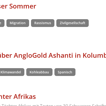
oser Sommer
e
Migration
Rassismus
Zivilgesellschaft
ber AngloGold Ashanti in Kolum
Klimawandel
Kohleabbau
Spanisch
ter Afrikas
e Töchter Afrikas mit Texten von 30 Schwarzen Schrif