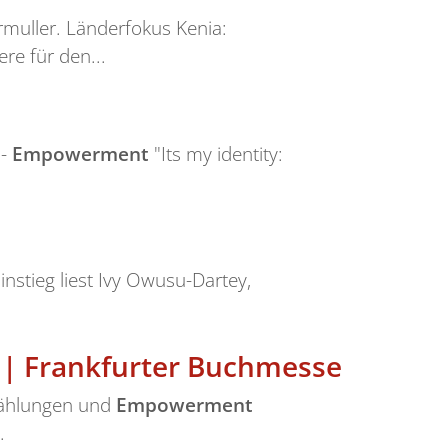
uller. Länderfokus Kenia:
e für den...
 -
Empowerment
"Its my identity:
stieg liest Ivy Owusu-Dartey,
 | Frankfurter Buchmesse
rzählungen und
Empowerment
.