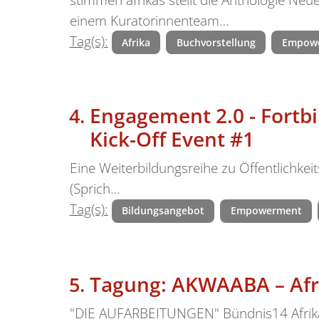
einem Kuratorinnenteam…
Tag(s):
Afrika
Buchvorstellung
Empow
Engagement 2.0 - Fortbi
Kick-Off Event #1
Eine Weiterbildungsreihe zu Öffentlichke
(Sprich…
Tag(s):
Bildungsangebot
Empowerment
Tagung: AKWAABA – Afri
"DIE AUFARBEITUNGEN" Bündnis14 Afrika e