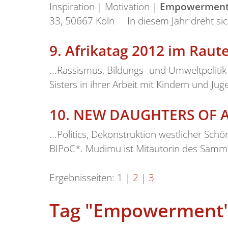
Inspiration | Motivation |
Empowermen
33, 50667 Köln In diesem Jahr dreht si
9.
Afrikatag 2012 im Raut
...Rassismus, Bildungs- und Umweltpoliti
Sisters in ihrer Arbeit mit Kindern und Jug
10.
NEW DAUGHTERS OF A
...Politics, Dekonstruktion westlicher Sc
BIPoC*. Mudimu ist Mitautorin des Samm
Ergebnisseiten:
1
|
2
|
3
Tag "Empowerment" 