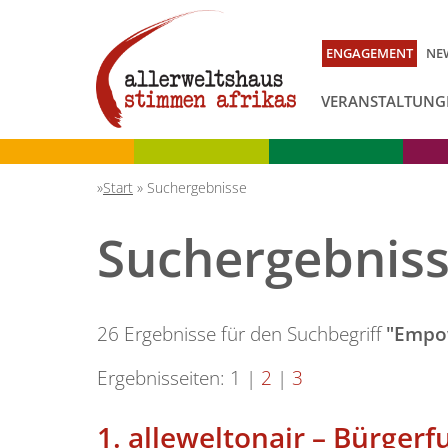
ENGAGEMENT
NE
VERANSTALTUNG
Start
»
Suchergebnisse
Suchergebnis
26 Ergebnisse für den Suchbegriff
"Empo
Ergebnisseiten:
1
|
2
|
3
1.
alleweltonair – Bürger