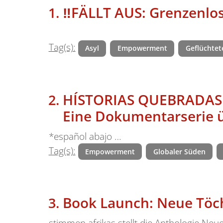
‼️FÄLLT AUS: Grenzenl
Tag(s):
Asyl
Empowerment
Geflüchtet
HÍSTORIAS QUEBRADAS
Eine Dokumentarserie ü
*español abajo …
Tag(s):
Empowerment
Globaler Süden
Book Launch: Neue Töch
stimmen afrikas stellt die Anthologie Neu