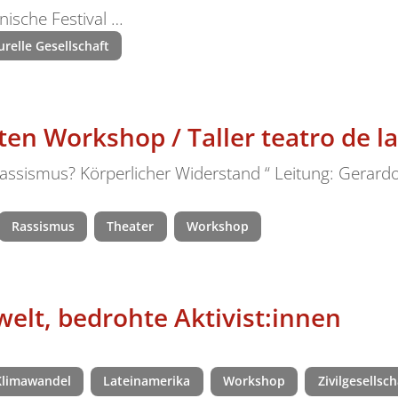
ische Festival …
urelle Gesellschaft
en Workshop / Taller teatro de l
assismus? Körperlicher Widerstand “ Leitung: Gerar
Rassismus
Theater
Workshop
lt, bedrohte Aktivist:innen
Klimawandel
Lateinamerika
Workshop
Zivilgesellsch