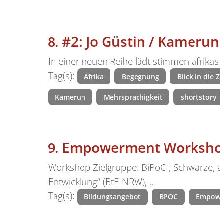
#2: Jo Güstin / Kamerun
In einer neuen Reihe lädt stimmen afrikas
Tag(s):
Afrika
Begegnung
Blick in die 
Kamerun
Mehrsprachigkeit
shortstory
Empowerment Workshop
Workshop Zielgruppe: BiPoC-, Schwarze, a
Entwicklung“ (BtE NRW), …
Tag(s):
Bildungsangebot
BPOC
Empow