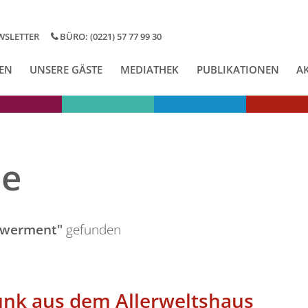
WSLETTER
BÜRO: (0221) 57 77 99 30
EN
UNSERE GÄSTE
MEDIATHEK
PUBLIKATIONEN
A
se
werment"
gefunden
funk aus dem Allerweltshaus