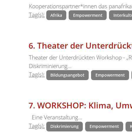
Kooperationspartner*innen das panafrikan
Tag(s):
Afrika
Empowerment
Interkult
Theater der Unterdrückt
Theater der Unterdrückten Workshop - „R
Diskriminierung…
Tag(s):
Bildungsangebot
Empowerment
WORKSHOP: Klima, Umwe
Eine Veranstaltung…
Tag(s):
Diskrimierung
Empowerment