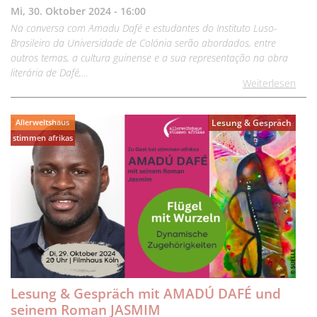
Mi, 30. Oktober 2024 - 16:00
Na conversa com Amadu Dafé e estudantes do Instituto Luso-
Brasileiro da Universidade de Colónia serão abordados, entre
outros temas, a cultura guinense e a sua representação na obra
literária de Dafé,…
Weiterlesen
Allerweltshaus
Lesung & Gespräch
stimmen afrikas
Lesung & Gespräch mit AMADÚ DAFÉ und
seinem Roman JASMIM