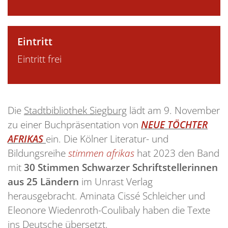
Eintritt
Eintritt frei
Die
Stadtbibliothek Siegburg
lädt am 9. November
zu einer Buchpräsentation von
NEUE TÖCHTER
AFRIKAS
ein. Die Kölner Literatur- und
Bildungsreihe
stimmen afrikas
hat 2023 den Band
mit
30 Stimmen Schwarzer Schriftstellerinnen
aus 25 Ländern
im Unrast Verlag
herausgebracht. Aminata Cissé Schleicher und
Eleonore Wiedenroth-Coulibaly haben die Texte
ins Deutsche übersetzt.