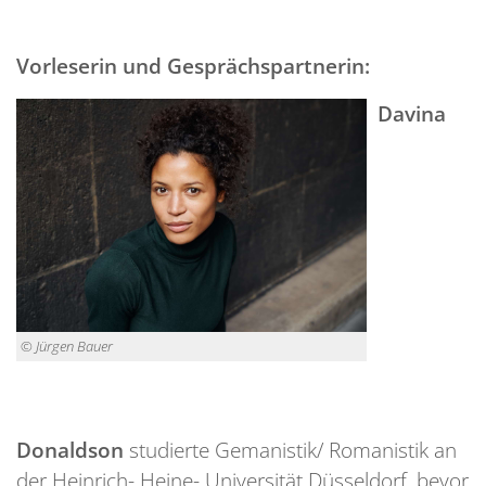
Vorleserin und Gesprächspartnerin:
Davina
© Jürgen Bauer
Donaldson
studierte Gemanistik/ Romanistik an
der Heinrich- Heine- Universität Düsseldorf, bevor