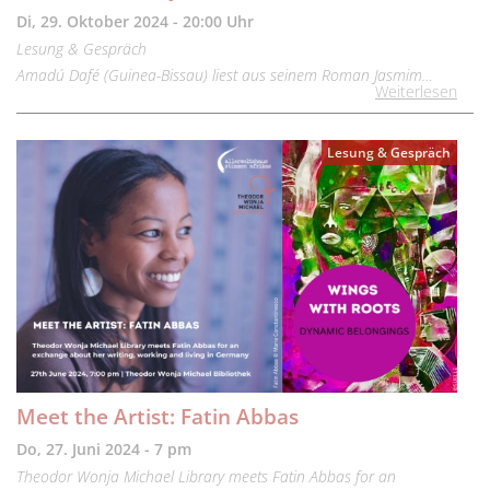
Di, 29. Oktober 2024 - 20:00 Uhr
Lesung & Gespräch
Amadú Dafé (Guinea-Bissau) liest aus seinem Roman Jasmim…
Weiterlesen
Lesung & Gespräch
Meet the Artist: Fatin Abbas
Do, 27. Juni 2024 - 7 pm
Theodor Wonja Michael Library meets Fatin Abbas for an