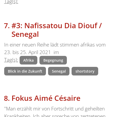
Tag(s):
#3: Nafissatou Dia Diouf /
Senegal
In einer neuen Reihe lädt stimmen afrikas vom
23. bis 25. April 2021 im
Tag(s):
Afrika
Begegnung
Blick in die Zukunft
Senegal
shortstory
Fokus Aimé Césaire
"Man erzählt mir von Fortschritt und geheilten
Krankheiten. Ich aber spreche von zertretenen