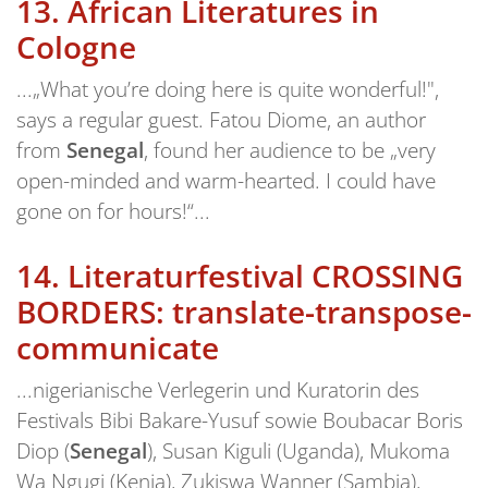
13.
African Literatures in
Cologne
...„What you’re doing here is quite wonderful!",
says a regular guest. Fatou Diome, an author
from
Senegal
, found her audience to be „very
open-minded and warm-hearted. I could have
gone on for hours!“...
14.
Literaturfestival CROSSING
BORDERS: translate-transpose-
communicate
...nigerianische Verlegerin und Kuratorin des
Festivals Bibi Bakare-Yusuf sowie Boubacar Boris
Diop (
Senegal
), Susan Kiguli (Uganda), Mukoma
Wa Ngugi (Kenia), Zukiswa Wanner (Sambia),