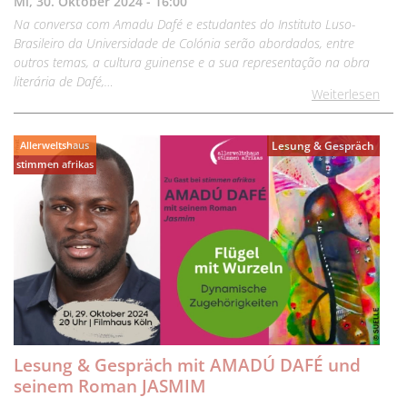
Mi, 30. Oktober 2024 - 16:00
Na conversa com Amadu Dafé e estudantes do Instituto Luso-
Brasileiro da Universidade de Colónia serão abordados, entre
outros temas, a cultura guinense e a sua representação na obra
literária de Dafé,…
Weiterlesen
Allerweltshaus
Lesung & Gespräch
stimmen afrikas
Lesung & Gespräch mit AMADÚ DAFÉ und
seinem Roman JASMIM