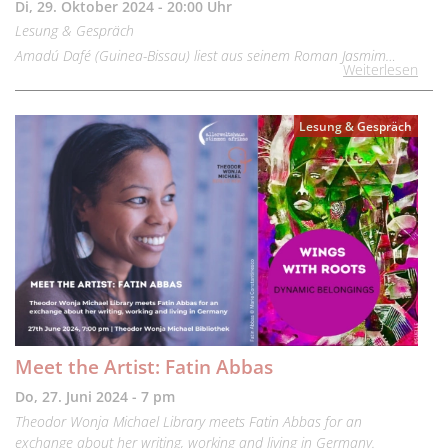
Di, 29. Oktober 2024 - 20:00 Uhr
Lesung & Gespräch
Amadú Dafé (Guinea-Bissau) liest aus seinem Roman Jasmim…
Weiterlesen
Lesung & Gespräch
Meet the Artist: Fatin Abbas
Do, 27. Juni 2024 - 7 pm
Theodor Wonja Michael Library meets Fatin Abbas for an
exchange about her writing, working and living in Germany.