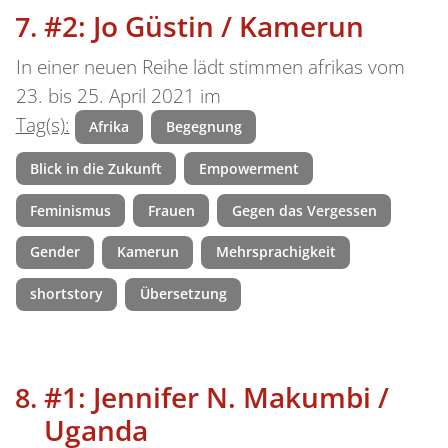
#2: Jo Güstin / Kamerun
In einer neuen Reihe lädt stimmen afrikas vom
23. bis 25. April 2021 im
Tag(s):
Afrika
Begegnung
Blick in die Zukunft
Empowerment
Feminismus
Frauen
Gegen das Vergessen
Gender
Kamerun
Mehrsprachigkeit
shortstory
Übersetzung
#1: Jennifer N. Makumbi /
Uganda