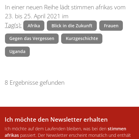
In einer neuen Reihe lädt stimmen afrikas vom
23. bis 25. April 2021 im
Tag(s):
Afrika
Blick in die Zukunft
Frauen
Gegen das Vergessen
Kurzgeschichte
Uganda
8 Ergebnisse gefunden
Ich möchte den Newsletter erhalten
Ich möchte auf dem Laufenden bleiben, was bei den
stimmen
afrikas
passiert. Der Newsletter erscheint monatlich und enthält