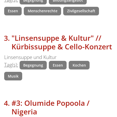
Begegnung
Bildungsangebot
Essen
Menschenrechte
Zivilgesellschaft
" Linsensuppe & Kultur" //
Kürbissuppe & Cello-Konzert
Linsensuppe und Kultur
Tag(s):
Begegnung
Essen
Kochen
Musik
#3: Olumide Popoola /
Nigeria