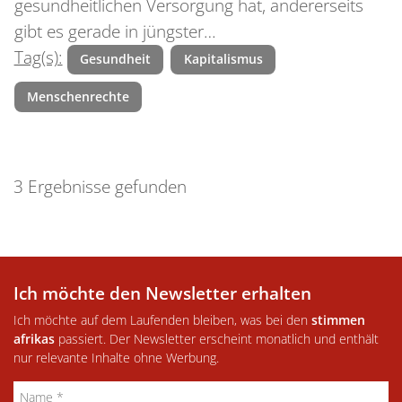
gesundheitlichen Versorgung hat, andererseits
gibt es gerade in jüngster…
Tag(s):
Gesundheit
Kapitalismus
Menschenrechte
3 Ergebnisse gefunden
Ich möchte den Newsletter erhalten
Ich möchte auf dem Laufenden bleiben, was bei den
stimmen
afrikas
passiert. Der Newsletter erscheint monatlich und enthält
nur relevante Inhalte ohne Werbung.