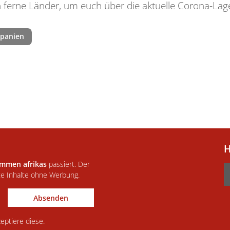
in ferne Länder, um euch über die aktuelle Corona-Lage
Spanien
H
immen afrikas
passiert. Der
te Inhalte ohne Werbung.
Absenden
eptiere diese.