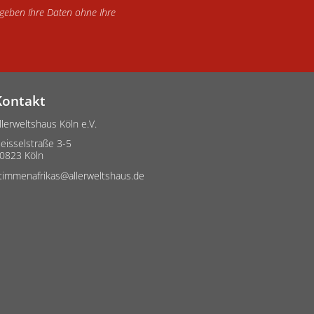
d geben Ihre Daten ohne Ihre
Kontakt
llerweltshaus Köln e.V.
eisselstraße 3-5
0823 Köln
timmenafrikas@allerweltshaus.de