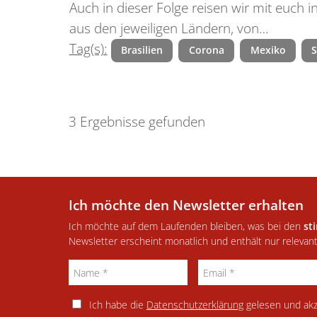
Auch in dieser Folge reisen wir mit euch 
aus den jeweiligen Ländern, von…
Tag(s):
Brasilien
Corona
Mexiko
3 Ergebnisse gefunden
Ich möchte den Newsletter erhalten
Ich möchte auf dem Laufenden bleiben, was bei den
st
Newsletter erscheint monatlich und enthält nur relevan
Ich habe die
Datenschutzerklärung
gelesen und akz