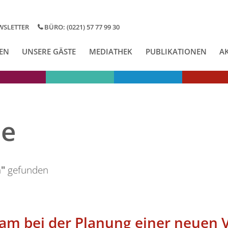
WSLETTER
BÜRO: (0221) 57 77 99 30
EN
UNSERE GÄSTE
MEDIATHEK
PUBLIKATIONEN
A
se
"
gefunden
am bei der Planung einer neuen 