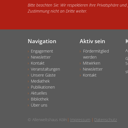
Bitte beachten Sie: Wir respektieren Ihre Privatsphäre un
Zustimmung nicht an Dritte weiter.
Navigation
Aktiv sein
A
Engagement
Fördermitglied
Newsletter
werden
G
Kontakt
Mitwirken
5
Veranstaltungen
Newsletter
s
Unsere Gäste
Kontakt
Mediathek
Publikationen
Aktuelles
Bibliothek
Über uns
© Allerweltshaus Köln
Impressum
Datenschutz