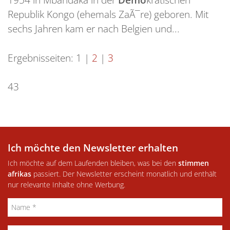
Republik Kongo (ehemals ZaÃ¯re) geboren. Mit
sechs Jahren kam er nach Belgien und...
Ergebnisseiten:
1
|
2
|
3
43
Ich möchte den Newsletter erhalten
Ich möchte auf dem Laufenden bleiben, was bei den
stimmen
afrikas
passiert. Der Newsletter erscheint monatlich und enthält
nur relevante Inhalte ohne Werbung.