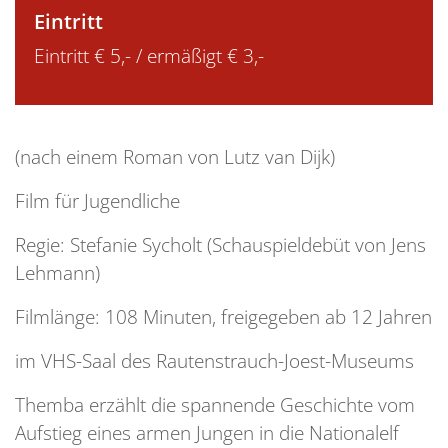
Eintritt
Eintritt € 5,- / ermäßigt € 3,-
(nach einem Roman von Lutz van Dijk)
Film für Jugendliche
Regie: Stefanie Sycholt (Schauspieldebüt von Jens
Lehmann)
Filmlänge: 108 Minuten, freigegeben ab 12 Jahren
im VHS-Saal des Rautenstrauch-Joest-Museums
Themba erzählt die spannende Geschichte vom
Aufstieg eines armen Jungen in die Nationalelf