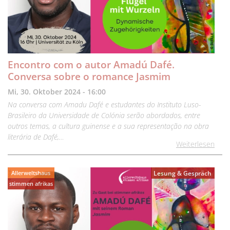
Encontro com o autor Amadú Dafé.
Conversa sobre o romance Jasmim
Mi, 30. Oktober 2024 - 16:00
Na conversa com Amadu Dafé e estudantes do Instituto Luso-
Brasileiro da Universidade de Colónia serão abordados, entre
outros temas, a cultura guinense e a sua representação na obra
literária de Dafé,…
Weiterlesen
Allerweltshaus
Lesung & Gespräch
stimmen afrikas