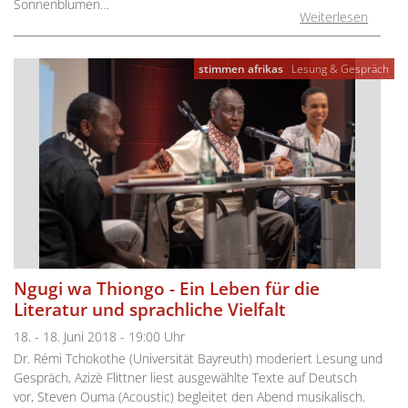
Sonnenblumen…
Weiterlesen
stimmen afrikas
Lesung & Gespräch
Ngugi wa Thiongo - Ein Leben für die
Literatur und sprachliche Vielfalt
18. - 18. Juni 2018 - 19:00 Uhr
Dr. Rémi Tchokothe (Universität Bayreuth) moderiert Lesung und
Gespräch, Azizè Flittner liest ausgewählte Texte auf Deutsch
vor, Steven Ouma (Acoustic) begleitet den Abend musikalisch.