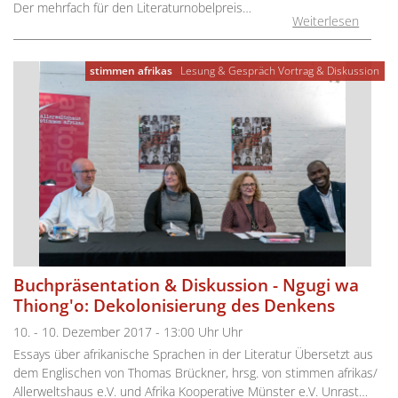
Der mehrfach für den Literaturnobelpreis…
Weiterlesen
stimmen afrikas
Lesung & Gespräch
Vortrag & Diskussion
Buchpräsentation & Diskussion - Ngugi wa
Thiong'o: Dekolonisierung des Denkens
10. - 10. Dezember 2017 - 13:00 Uhr Uhr
Essays über afrikanische Sprachen in der Literatur Übersetzt aus
dem Englischen von Thomas Brückner, hrsg. von stimmen afrikas/
Allerweltshaus e.V. und Afrika Kooperative Münster e.V. Unrast…