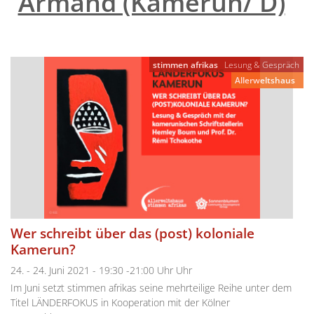
Armand (Kamerun/ D)
"
stimmen afrikas
Lesung & Gespräch
Allerweltshaus
Wer schreibt über das (post) koloniale
Kamerun?
24. - 24. Juni 2021 - 19:30 -21:00 Uhr Uhr
Im Juni setzt stimmen afrikas seine mehrteilige Reihe unter dem
Titel LÄNDERFOKUS in Kooperation mit der Kölner