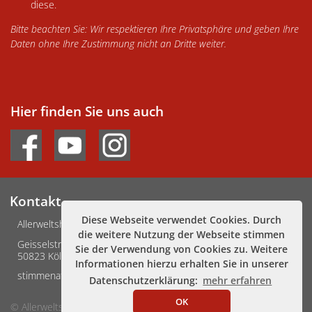
diese.
Bitte beachten Sie: Wir respektieren Ihre Privatsphäre und geben Ihre
Daten ohne Ihre Zustimmung nicht an Dritte weiter.
Hier finden Sie uns auch
Kontakt
Diese Webseite verwendet Cookies. Durch
Allerweltshaus Köln e.V.
die weitere Nutzung der Webseite stimmen
Geisselstraße 3-5
Sie der Verwendung von Cookies zu. Weitere
50823 Köln
Informationen hierzu erhalten Sie in unserer
stimmenafrikas@allerweltshaus.de
Datenschutzerklärung:
mehr erfahren
OK
© Allerweltshaus Köln
Impressum
Datenschutz