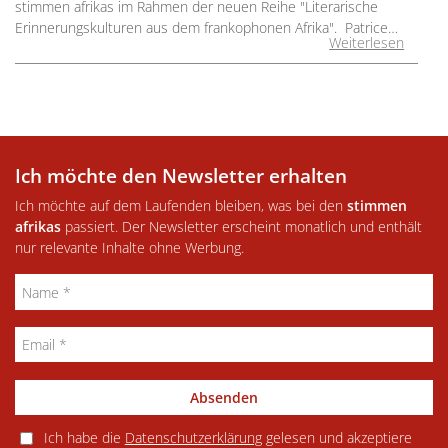
stimmen afrikas im Rahmen der neuen Reihe "Literarische
Erinnerungskulturen aus dem frankophonen Afrika". Patrice…
Weiterlesen
Ich möchte den Newsletter erhalten
Ich möchte auf dem Laufenden bleiben, was bei den
stimmen
afrikas
passiert. Der Newsletter erscheint monatlich und enthält
nur relevante Inhalte ohne Werbung.
Absenden
Ich habe die
Datenschutzerklärung
gelesen und akzeptiere