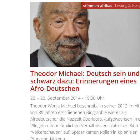
stimmen afrikas
Lesung & Ges
Theodor Michael: Deutsch sein und
schwarz dazu: Erinnerungen eines
Afro-Deutschen
23. - 23. September 2014 - 19:00 Uhr
Theodor Wonja Michael beschreibt in seiner 2013 im Alt
von 89 Jahren erschienenen Biographie wie er als
Afrodeutscher die Nazizeit überlebte. Aufgewachsen in 
Pflegefamilie in ärmlichen Verhältnissen, trat er als Kind 
"Völkerschauen" auf. Später kamen Rollen in kolonialen
Propagandafilmen…