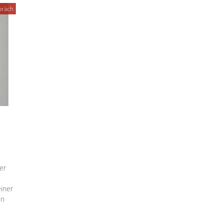
präch
er
einer
in