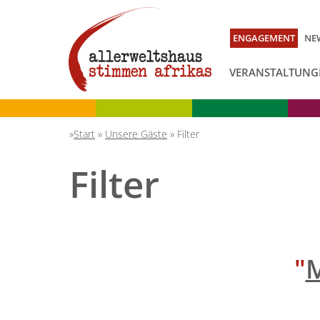
ENGAGEMENT
NE
VERANSTALTUNG
Start
»
Unsere Gäste
»
Filter
Filter
"
M