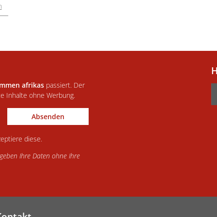
n
H
immen afrikas
passiert. Der
te Inhalte ohne Werbung.
Absenden
eptiere diese.
d geben Ihre Daten ohne Ihre
Kontakt