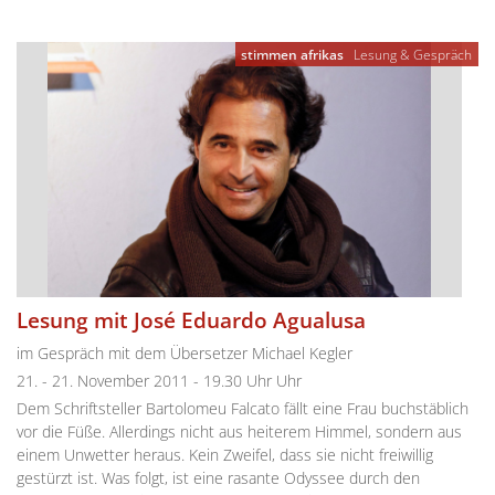
stimmen afrikas
Lesung & Gespräch
Lesung mit José Eduardo Agualusa
im Gespräch mit dem Übersetzer Michael Kegler
21. - 21. November 2011 - 19.30 Uhr Uhr
Dem Schriftsteller Bartolomeu Falcato fällt eine Frau buchstäblich
vor die Füße. Allerdings nicht aus heiterem Himmel, sondern aus
einem Unwetter heraus. Kein Zweifel, dass sie nicht freiwillig
gestürzt ist. Was folgt, ist eine rasante Odyssee durch den