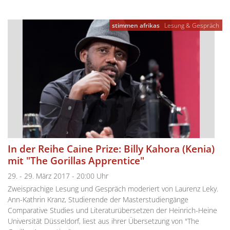
stimmen afrikas
Lesung & Gespräch
In der Reihe Caine Prize: Billy Kahora (Kenia)
mit "The Gorillas Apprentice"
29. - 29. März 2017 - 20:00 Uhr
Zweisprachige Lesung und Gespräch moderiert von Laurenz Leky.
Ann-Kathrin Kranz, Studierende der Masterstudiengänge
Comparative Studies und Literaturübersetzen der Heinrich-Heine
Universität Düsseldorf, liest aus ihrer Übersetzung von "The