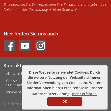
Bitte beachten Sie: Wir respektieren Ihre Privatsphäre und geben Ihre
Daten ohne Ihre Zustimmung nicht an Dritte weiter.
Hier finden Sie uns auch
Kontakt
Diese Webseite verwendet Cookies. Durch
Allerweltshaus Köln e.V.
die weitere Nutzung der Webseite stimmen
Geisselstraße 3-5
Sie der Verwendung von Cookies zu. Weitere
50823 Köln
Informationen hierzu erhalten Sie in unserer
stimmenafrikas@allerweltshaus.de
Datenschutzerklärung:
mehr erfahren
OK
© Allerweltshaus Köln
Impressum
Datenschutz