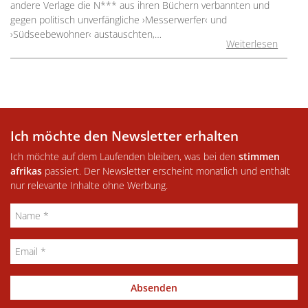
andere Verlage die N*** aus ihren Büchern verbannten und
gegen politisch unverfängliche ›Messerwerfer‹ und
›Südseebewohner‹ austauschten,…
Weiterlesen
Ich möchte den Newsletter erhalten
Ich möchte auf dem Laufenden bleiben, was bei den
stimmen
afrikas
passiert. Der Newsletter erscheint monatlich und enthält
nur relevante Inhalte ohne Werbung.
Absenden