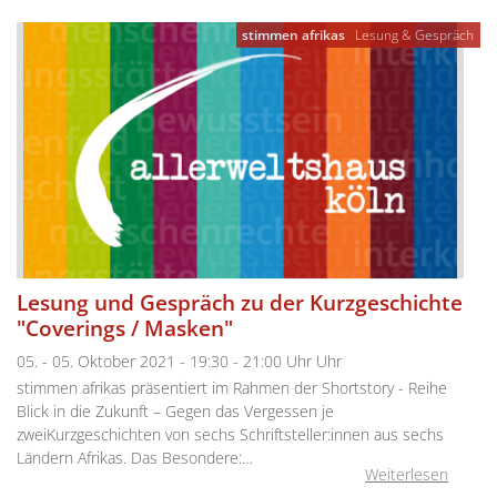
stimmen afrikas
Lesung & Gespräch
Lesung und Gespräch zu der Kurzgeschichte
"Coverings / Masken"
05. - 05. Oktober 2021 - 19:30 - 21:00 Uhr Uhr
stimmen afrikas präsentiert im Rahmen der Shortstory - Reihe
Blick in die Zukunft – Gegen das Vergessen je
zweiKurzgeschichten von sechs Schriftsteller:innen aus sechs
Ländern Afrikas. Das Besondere:…
Weiterlesen