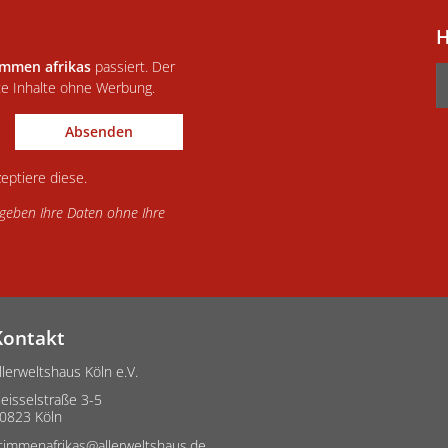
H
immen afrikas
passiert. Der
te Inhalte ohne Werbung.
Absenden
eptiere diese.
d geben Ihre Daten ohne Ihre
Kontakt
llerweltshaus Köln e.V.
eisselstraße 3-5
0823 Köln
timmenafrikas@allerweltshaus.de