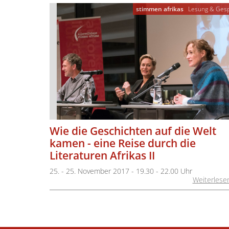
stimmen afrikas
Lesung & Ges
Wie die Geschichten auf die Welt
kamen - eine Reise durch die
Literaturen Afrikas II
25. - 25. November 2017 - 19.30 - 22.00 Uhr
Weiterlese