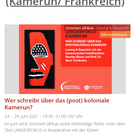
(Kamerun/ Frankreich)
"
stimmen afrikas
Lesung & Gespräch
Allerweltshaus
Wer schreibt über das (post) koloniale
Kamerun?
24. - 24. Juni 2021 - 19:30 -21:00 Uhr Uhr
Im Juni setzt stimmen afrikas seine mehrteilige Reihe unter dem
Titel LÄNDERFOKUS in Kooperation mit der Kölner