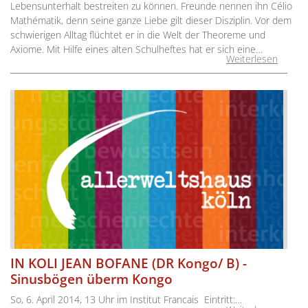
Lebensunterhalt bestreiten zu können. Freunde nennen ihn Célio
Mathématik, denn seine ganze Liebe gilt dieser Disziplin. Vor dem
schwierigen Alltag flüchtet er in die Welt der Theoreme und
Axiome. Mit Hilfe eines alten Schulheftes hat er sich eine…
Weiterlesen
IN KOLI JEAN BOFANE (DR Kongo/ B) -
Sinusbögen überm Kongo
So, 6. April 2014, 13 Uhr im Institut Francais Eintritt:…