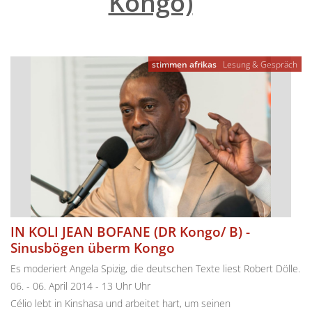
Kongo)
"
stimmen afrikas
Lesung & Gespräch
IN KOLI JEAN BOFANE (DR Kongo/ B) -
Sinusbögen überm Kongo
Es moderiert Angela Spizig, die deutschen Texte liest Robert Dölle.
06. - 06. April 2014 - 13 Uhr Uhr
Célio lebt in Kinshasa und arbeitet hart, um seinen