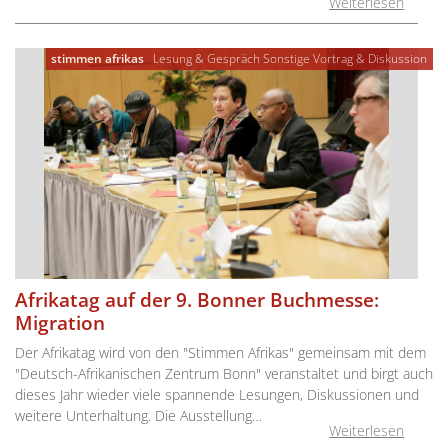
Weiterlesen
stimmen afrikas
Lesung & Gespräch
Sonstige
Vortrag & Diskussion
Afrikatag auf der 9. Bonner Buchmesse:
Migration
Der Afrikatag wird von den "Stimmen Afrikas" gemeinsam mit dem
"Deutsch-Afrikanischen Zentrum Bonn" veranstaltet und birgt auch
dieses Jahr wieder viele spannende Lesungen, Diskussionen und
weitere Unterhaltung. Die Ausstellung…
Weiterlesen