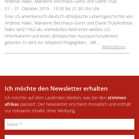
Andreas Nakic, Marianne Bechhaus-Gerst und Diane Truly
01. - 01. Oktober 2019 - 19:30 bis 21:30 Uhr Uhr
Eine US-amerikanisch-deutsch-äthiopische Lebensgeschichte von
Andreas Nakic, Marianne Bechhaus-Gerst und Diane TrulyAndreas
Nakic wird 1962 als uneheliches Kind einer weißen US-
Amerikanerin und eines äthiopischen Austauschstudenten
geboren. Er wird zur Adoption freigegeben... Mit…
Weiterlesen
Ich möchte den Newsletter erhalten
Ich möchte auf dem Laufenden bleiben, was bei den
stimmen
afrikas
passiert. Der Newsletter erscheint monatlich und enthält
nur relevante Inhalte ohne Werbung.