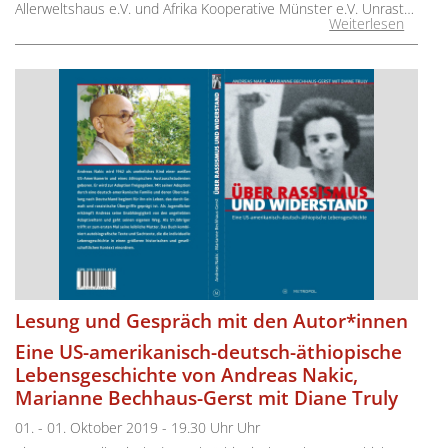
Allerweltshaus e.V. und Afrika Kooperative Münster e.V. Unrast…
Weiterlesen
Lesung und Gespräch mit den Autor*innen
Eine US-amerikanisch-deutsch-äthiopische
Lebensgeschichte von Andreas Nakic,
Marianne Bechhaus-Gerst mit Diane Truly
01. - 01. Oktober 2019 - 19.30 Uhr Uhr