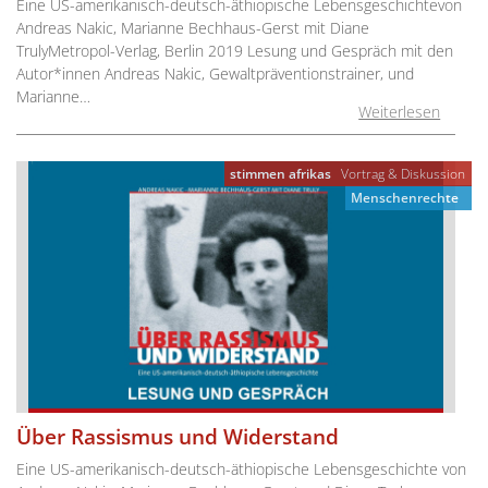
Eine US-amerikanisch-deutsch-äthiopische Lebensgeschichtevon
Andreas Nakic, Marianne Bechhaus-Gerst mit Diane
TrulyMetropol-Verlag, Berlin 2019 Lesung und Gespräch mit den
Autor*innen Andreas Nakic, Gewaltpräventionstrainer, und
Marianne…
Weiterlesen
stimmen afrikas
Vortrag & Diskussion
Menschenrechte
Über Rassismus und Widerstand
Eine US-amerikanisch-deutsch-äthiopische Lebensgeschichte von