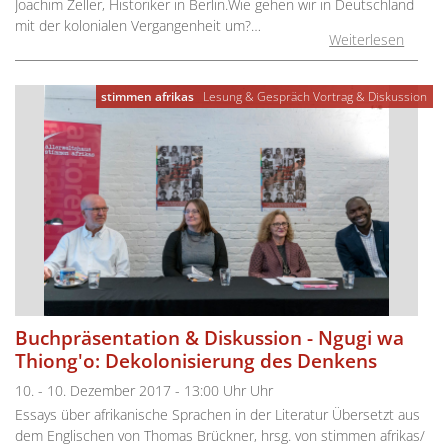
Joachim Zeller, Historiker in Berlin.Wie gehen wir in Deutschland
mit der kolonialen Vergangenheit um?…
Weiterlesen
stimmen afrikas
Lesung & Gespräch
Vortrag & Diskussion
Buchpräsentation & Diskussion - Ngugi wa
Thiong'o: Dekolonisierung des Denkens
10. - 10. Dezember 2017 - 13:00 Uhr Uhr
Essays über afrikanische Sprachen in der Literatur Übersetzt aus
dem Englischen von Thomas Brückner, hrsg. von stimmen afrikas/