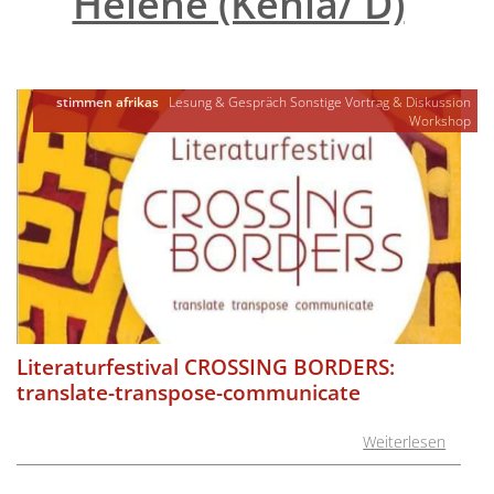
Helene (Kenia/ D)
"
stimmen afrikas
Lesung & Gespräch
Sonstige
Vortrag & Diskussion
Workshop
Literaturfestival CROSSING BORDERS:
translate-transpose-communicate
Weiterlesen