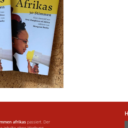
H
immen afrikas
passiert. Der
te Inhalte ohne Werbung.