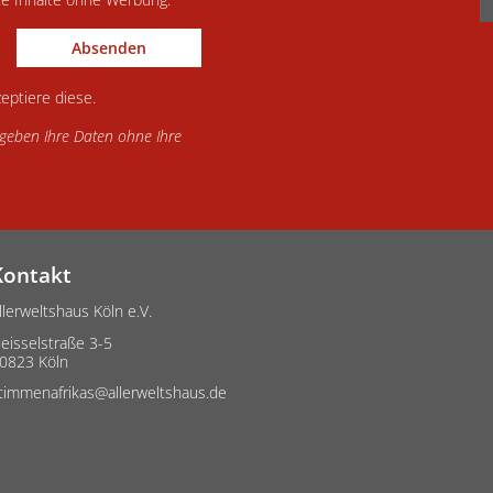
Absenden
eptiere diese.
d geben Ihre Daten ohne Ihre
Kontakt
llerweltshaus Köln e.V.
eisselstraße 3-5
0823 Köln
timmenafrikas@allerweltshaus.de