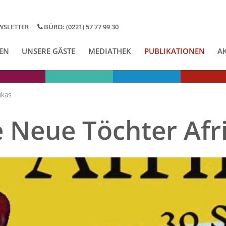
WSLETTER
BÜRO: (0221) 57 77 99 30
EN
UNSERE GÄSTE
MEDIATHEK
PUBLIKATIONEN
A
ikas
e Neue Töchter Afr