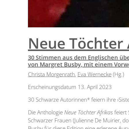
Neue Töchter 
30 Stimmen aus dem Englischen über
von Margret Busby, mit einem Vorwo
Christa Morgenrath
,
Eva Wernecke
(Hg.)
Erscheinungsdatum 13. April 2023
30 Schwarze Autorinnen* feiern ihre ›Sist
Die Anthologie
Neue Töchter Afrikas
feiert
Schwarzer Frauen (Julienne De Muirier,
Busby für diese Edition eine erlesene Au