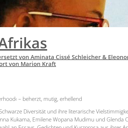
Afrikas
setzt von Aminata Cissé Schleicher & Eleonor
rt von Marion Kraft
erhood‹ – beherzt, mutig, erhellend
 Schwarze Diversität und ihre literarische Vielstimm
 donna Kukama, Emilene Wopana Mudimu und Glenda O
swahl an Essays, Gedichten und Kurzprosa aus ihrer A