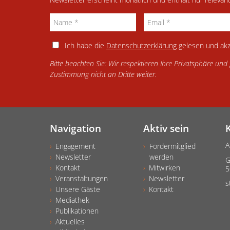
Ich habe die
Datenschutzerklärung
gelesen und akz
Bitte beachten Sie: Wir respektieren Ihre Privatsphäre un
Zustimmung nicht an Dritte weiter.
Navigation
Aktiv sein
A
Engagement
Fördermitglied
Newsletter
werden
G
Kontakt
Mitwirken
5
Veranstaltungen
Newsletter
s
Unsere Gäste
Kontakt
Mediathek
Publikationen
Aktuelles