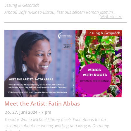
Lesung & Gespräch
Amadú Dafé (Guinea-Bissau) liest aus seinem Roman Jasmim…
Weiterlesen
Lesung & Gespräch
Meet the Artist: Fatin Abbas
Do, 27. Juni 2024 - 7 pm
Theodor Wonja Michael Library meets Fatin Abbas for an
exchange about her writing, working and living in Germany.