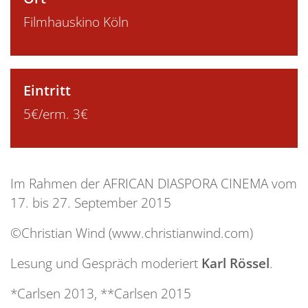
Filmhauskino Köln
Eintritt
5€/erm. 3€
Im Rahmen der AFRICAN DIASPORA CINEMA vom
17. bis 27. September 2015
©Christian Wind (www.christianwind.com)
Lesung und Gespräch moderiert
Karl Rössel
.
*Carlsen 2013, **Carlsen 2015