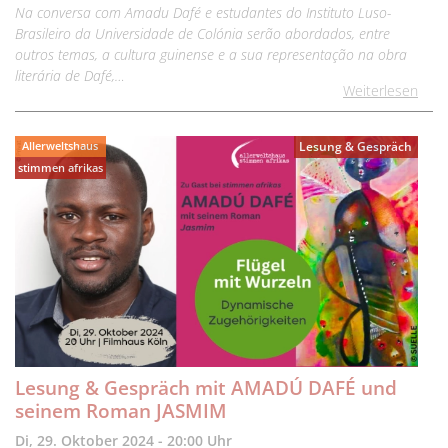
Na conversa com Amadu Dafé e estudantes do Instituto Luso-
Brasileiro da Universidade de Colónia serão abordados, entre
outros temas, a cultura guinense e a sua representação na obra
literária de Dafé,…
Weiterlesen
Allerweltshaus
Lesung & Gespräch
stimmen afrikas
Lesung & Gespräch mit AMADÚ DAFÉ und
seinem Roman JASMIM
Di, 29. Oktober 2024 - 20:00 Uhr