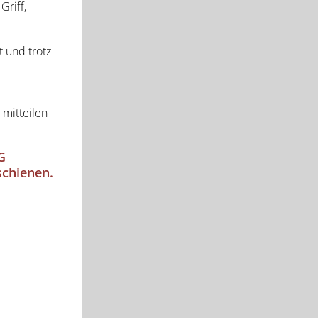
Griff,
 und trotz
 mitteilen
G
schienen.