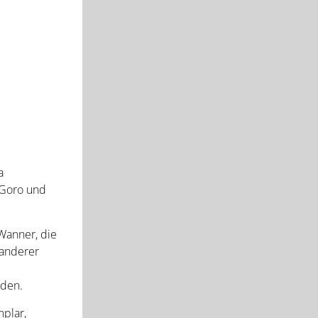
a
 Goro und
Wanner, die
 anderer
rden.
plar,