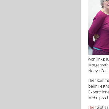
(von links: 
Morgenrath,
Ndeye Coduo
Hier kommen
beim Festiv
Expert*inn
Mehrsprachi
Hier
gibt es