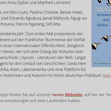
on Anita Djafari und Manfred Loimeier)
a. von Mia Couto, Paulina Chiziane, Bessie Head,
 José Eduardo Agualusa, Jamal Mahjoub, Ngugi wa
 Putuma, Patrice Nganang, Sefi Atta.
sonderes Jahr: Zum ersten Mal präsentierte der
tinent auf der Frankfurter Buchmesse die Vielfalt
n einer internationalen Öffentlichkeit. Zeitgleich
n Verein, der sich dem Dialog der Kulturen über
 verschrieb: Litprom - Literaturen der Welt. Längst
 Agent für den Umlauf von Geschichten, Gedichten
frika, Asien, Lateinamerika und eine Plattform für
 Autorinnen und Autoren mit ihrem deutschen Publikum. (
weit
ipps finden Sie auf unserer
neuen
Webseite
,
auf der wir Si
Veranstaltungen auf dem Laufenden halten.