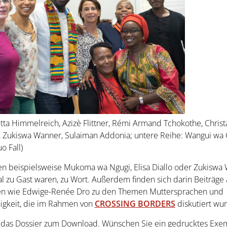
Jutta Himmelreich, Azizè Flittner, Rémi Armand Tchokothe, Christ
 Zukiswa Wanner, Sulaiman Addonia; untere Reihe: Wangui wa
 Fall)
 beispielsweise Mukoma wa Ngugi, Elisa Diallo oder Zukiswa 
al zu Gast waren, zu Wort. Außerdem finden sich darin Beiträge
en wie Edwige-Renée Dro zu den Themen Muttersprachen und
gkeit, die im Rahmen von
CROSSING BORDERS
diskutiert wu
 das Dossier zum Download. Wünschen Sie ein gedrucktes Exem