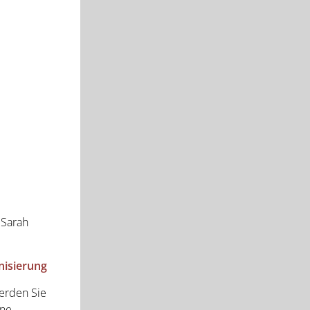
 Sarah
nisierung
erden Sie
ine