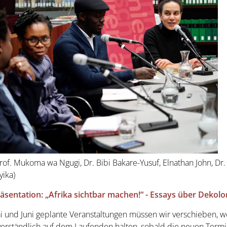
Prof. Mukoma wa Ngugi, Dr. Bibi Bakare-Yusuf, Elnathan John, Dr.
ika)
äsentation: „Afrika sichtbar machen!“ - Essays über Dekolo
i und Juni geplante Veranstaltungen müssen wir verschieben, w
verständlich auf dem Laufenden halten, sobald die neuen Term