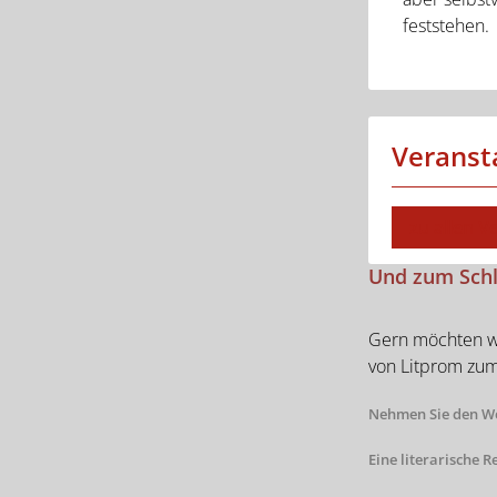
feststehen.
Veranst
zu allen V
Und zum Schlu
Gern möchten wi
von Litprom zum
Nehmen Sie den W
Eine literarische R