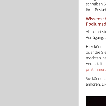
schreiben S
Ihrer Posta
Wissensc
Podiumsd
Ab sofort s
Verfügung, d
Hier können
oder die Si
möchten, na
Veranstaltun
pr.stimmena
Sie können 
anhören. Di