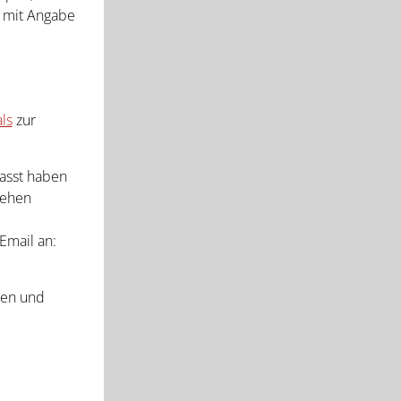
mit Angabe
ls
zur
passt haben
iehen
Email an:
hen und