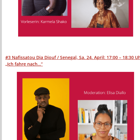
#3
Nafissatou Dia Diouf / Senegal, Sa. 24. April:
17:00 – 18:30 U
„Ich fahre nach…“