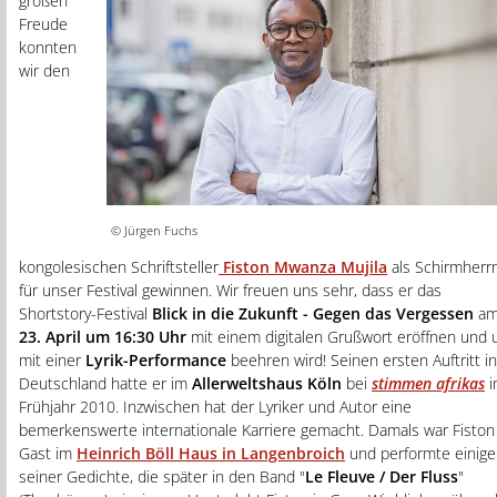
großen
Freude
konnten
wir den
© Jürgen Fuchs
kongolesischen Schriftsteller
Fist
on
Mwanza Mujila
als Schirmherr
für unser Festival gewinnen. Wir freuen uns sehr, dass er das
Shortstory-Festival
Blick in die Zukunft - Gegen das Vergessen
a
23. April um 16:30 Uhr
mit einem digitalen Grußwort eröffnen und 
mit einer
Lyrik-Performance
beehren wird! Seinen ersten Auftritt in
Deutschland hatte er im
Allerweltshaus Köln
bei
stimmen afrikas
Frühjahr 2010. Inzwischen hat der Lyriker und Autor eine
bemerkenswerte internationale Karriere gemacht. Damals war Fiston
Gast im
Heinrich Böll Haus in Langenbroich
und performte einige
seiner Gedichte, die später in den Band "
Le Fleuve / Der Fluss
"