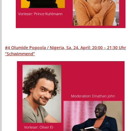
#4
Olumide Popoola
/ Nigeria, Sa. 24. April:
20:00 – 21:30 Uhr
“Schwimmend”