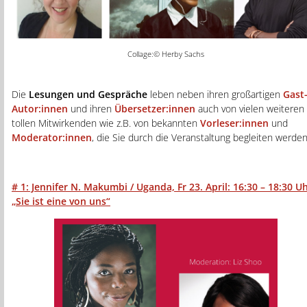
Collage:© Herby Sachs
Die
Lesungen und Gespräche
leben neben ihren großartigen
Gast
Autor:innen
und ihren
Übersetzer:innen
auch von vielen weiteren
tollen Mitwirkenden wie z.B. von bekannten
Vorleser:innen
und
Moderator:innen
, die Sie durch die Veranstaltung begleiten werden
# 1: Jennifer N. Makumbi / Uganda, Fr 23. April:
16:30 – 18:30 U
„Sie ist eine von uns“