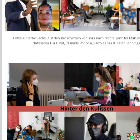
Fotos © Herby Sachs: Auf den Bildschirmen von links nach rechts: Jennifer Makumb
Nafissatou Dia Diouf, Olumide Popoola, Sinzo Aanza & Karen Jennings