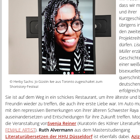
dass wir m
und ihrer
Kurzgeschi
übrigens in
den zweite
Projektrei
dürfen.
Lis
Müller
erzä
Geschichte
einer weiß
bisexuelle
querschni
© Herby Sachs: Jo Güstin live aus Toronto zugeschaltet zum
deutschen
Shortstory-Festival
erfolgreic
Sie ist auf dem Weg in ein schickes Restaurant, um ihre älteste und 
Freundin wieder zu treffen, die auch ihre erste Liebe war. Im Auto mu
mit den repressiven Bemerkungen von ihrer älteren Schwester Raya
auseinandersetzen und Entscheidungen für ihre Zukunft treffen. Mod
die Veranstaltung von
Svenja Reiner
(Kuratorin des Kölner Literaturfe
FEMALE ARTIST
).
Ruth Alvermann
aus dem Masterstudiengang
Literaturübersetzen der HHU Düsseldorf
ist ebenfalls dabei.
Aziz