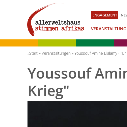
ENGAGEMENT
NE
VERANSTALTUNG
Start
»
Veranstaltungen
»
Youssouf Amine Elalamy - "Er 
Youssouf Amine
Krieg"