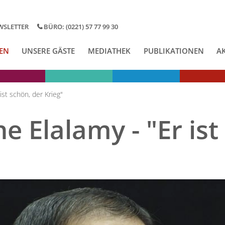
WSLETTER
BÜRO: (0221) 57 77 99 30
EN
UNSERE GÄSTE
MEDIATHEK
PUBLIKATIONEN
A
ist schön, der Krieg"
 Elalamy - "Er ist