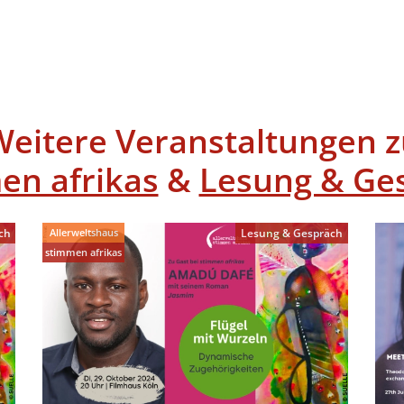
Weitere Veranstaltungen z
en afrikas
&
Lesung & Ge
Allerweltshaus
ch
Lesung & Gespräch
stimmen afrikas