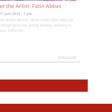
t the Artist: Fatin Abbas
27. Juni 2024 - 7 pm
or Wonja Michael Library meets Fatin Abbas for
change about her writing, working and living in
any. Cofounder…
Weiterlesen