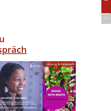
u
spräch
Lesung & Gespräch