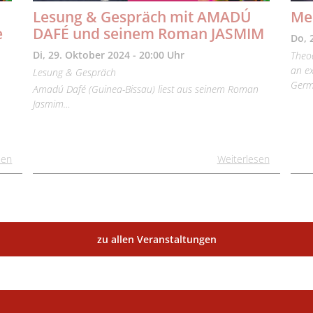
Lesung & Gespräch mit AMADÚ
Mee
e
DAFÉ und seinem Roman JASMIM
Do, 
Di, 29. Oktober 2024 - 20:00 Uhr
Theod
an ex
Lesung & Gespräch
Germ
Amadú Dafé (Guinea-Bissau) liest aus seinem Roman
Jasmim…
sen
Weiterlesen
zu allen Veranstaltungen