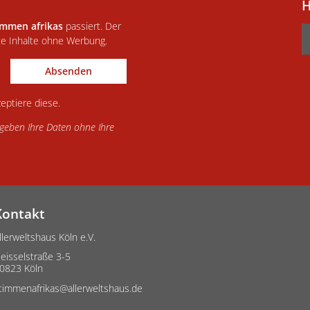
H
immen afrikas
passiert. Der
te Inhalte ohne Werbung.
Absenden
eptiere diese.
d geben Ihre Daten ohne Ihre
Kontakt
llerweltshaus Köln e.V.
eisselstraße 3-5
0823 Köln
timmenafrikas@allerweltshaus.de