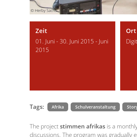
© Herby Sachs
Zeit
Ort
01. Juni - 30. Juni 2015 - Juni
Digi
2015
Tags:
Afrika
Schulveranstaltung
Story
The project
stimmen afrikas
is a monthly
discussions. The program was gradually ex