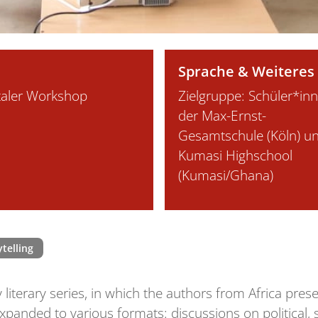
Sprache & Weiteres
taler Workshop
Zielgruppe: Schüler*in
der Max-Ernst-
Gesamtschule (Köln) u
Kumasi Highschool
(Kumasi/Ghana)
telling
 literary series, in which the authors from Africa pres
panded to various formats: discussions on political, 