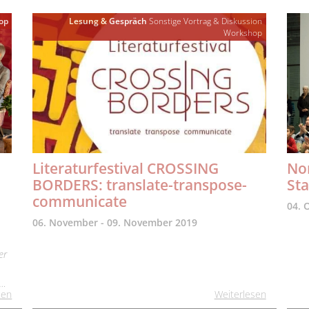
op
Lesung & Gespräch
Sonstige
Vortrag & Diskussion
Workshop
Literaturfestival CROSSING
Nom
BORDERS: translate-transpose-
Sta
communicate
04. 
06. November - 09. November 2019
er
r…
sen
Weiterlesen