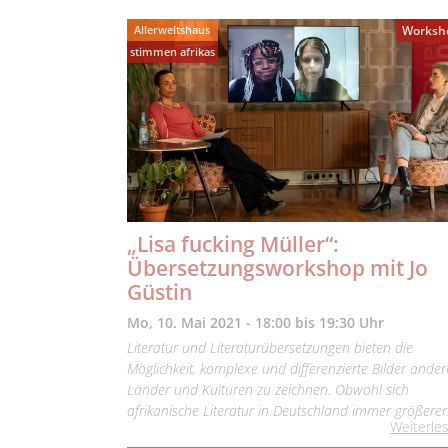
Allerweltshaus
Worksh
stimmen afrikas
„Lisa fucking Müller“:
Übersetzungsworkshop mit Jo
Güstin
Mo, 10. Mai 2021 - 18:00 bis 19:30 Uhr
Literatur und Literaturübersetzungen bieten die
Möglichkeit, komplexe und differenzierte Bilder ander
Länder und Kulturen zu zeichnen. Obwohl sich
afrikanische Literatur in Deutschland immer größere
Weiterle