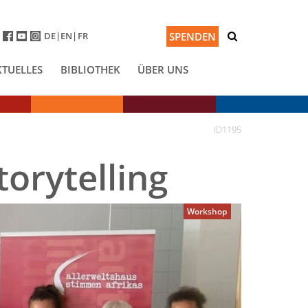
DE
EN
FR
SPENDEN
KTUELLES
BIBLIOTHEK
ÜBER UNS
ID1195
torytelling
Workshop