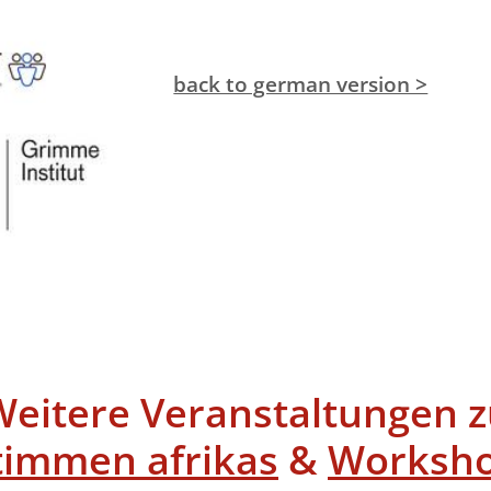
back to german version >
Weitere Veranstaltungen z
timmen afrikas
&
Worksh