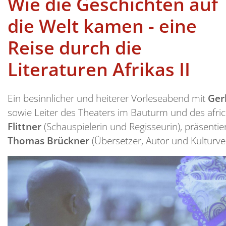
Wie die Geschichten auf
die Welt kamen - eine
Reise durch die
Literaturen Afrikas II
Ein besinnlicher und heiterer Vorleseabend mit
Ger
sowie Leiter des Theaters im Bauturm und des afr
Flittner
(Schauspielerin und Regisseurin), präsenti
Thomas Brückner
(Übersetzer, Autor und Kulturver