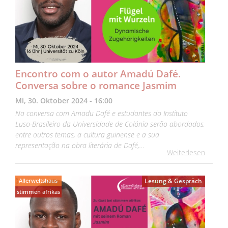
Encontro com o autor Amadú Dafé.
Conversa sobre o romance Jasmim
Mi, 30. Oktober 2024 - 16:00
Na conversa com Amadu Dafé e estudantes do Instituto
Luso-Brasileiro da Universidade de Colónia serão abordados,
entre outros temas, a cultura guinense e a sua
representação na obra literária de Dafé,…
Weiterlesen
Allerweltshaus
Lesung & Gespräch
stimmen afrikas