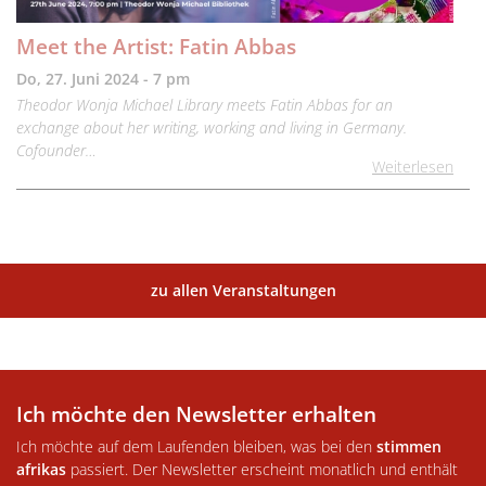
Meet the Artist: Fatin Abbas
Do, 27. Juni 2024 - 7 pm
Theodor Wonja Michael Library meets Fatin Abbas for an
exchange about her writing, working and living in Germany.
Cofounder…
Weiterlesen
zu allen Veranstaltungen
Ich möchte den Newsletter erhalten
Ich möchte auf dem Laufenden bleiben, was bei den
stimmen
afrikas
passiert. Der Newsletter erscheint monatlich und enthält