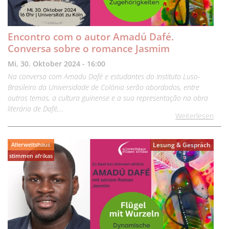
Encontro com o autor Amadú Dafé.
Conversa sobre o romance Jasmim
Mi, 30. Oktober 2024 - 16:00
Na conversa com Amadu Dafé e estudantes do Instituto Luso-
Brasileiro da Universidade de Colónia serão abordados, entre
outros temas, a cultura guinense e a sua representação na obra
literária de Dafé,…
Weiterlesen
Allerweltshaus
Lesung & Gespräch
stimmen afrikas