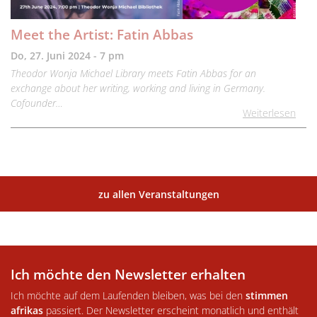
Meet the Artist: Fatin Abbas
Do, 27. Juni 2024 - 7 pm
Theodor Wonja Michael Library meets Fatin Abbas for an
exchange about her writing, working and living in Germany.
Cofounder…
Weiterlesen
zu allen Veranstaltungen
Ich möchte den Newsletter erhalten
Ich möchte auf dem Laufenden bleiben, was bei den
stimmen
afrikas
passiert. Der Newsletter erscheint monatlich und enthält