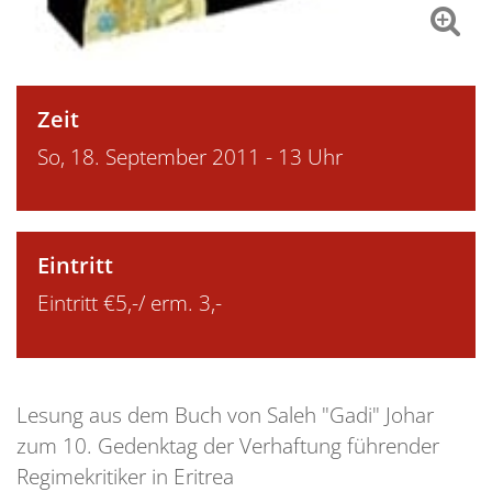
Zeit
So, 18. September 2011 - 13 Uhr
Eintritt
Eintritt €5,-/ erm. 3,-
Lesung aus dem Buch von Saleh "Gadi" Johar
zum 10. Gedenktag der Verhaftung führender
Regimekritiker in Eritrea