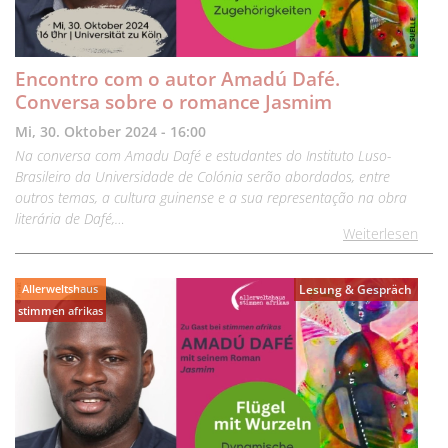
Encontro com o autor Amadú Dafé.
Conversa sobre o romance Jasmim
Mi, 30. Oktober 2024 - 16:00
Na conversa com Amadu Dafé e estudantes do Instituto Luso-
Brasileiro da Universidade de Colónia serão abordados, entre
outros temas, a cultura guinense e a sua representação na obra
literária de Dafé,…
Weiterlesen
Allerweltshaus
Lesung & Gespräch
stimmen afrikas