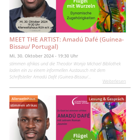
MEET THE ARTIST: Amadú Dafé (Guinea-
Bissau/ Portugal)
Mi, 30. Oktober 2024 - 19:30 Uhr
stimmen afrikas und die Theodor Wonja Michael Bibliothek
laden ein zu einem informellen Austausch mit dem
Schriftsteller Amadú Dafé (Guinea-Bissau/…
Weiterlesen
Allerweltshaus
Lesung & Gespräch
stimmen afrikas