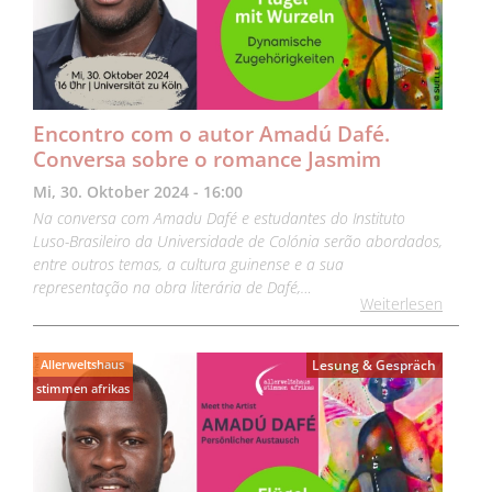
Encontro com o autor Amadú Dafé.
Conversa sobre o romance Jasmim
Mi, 30. Oktober 2024 - 16:00
Na conversa com Amadu Dafé e estudantes do Instituto
Luso-Brasileiro da Universidade de Colónia serão abordados,
entre outros temas, a cultura guinense e a sua
representação na obra literária de Dafé,…
Weiterlesen
Allerweltshaus
Lesung & Gespräch
stimmen afrikas