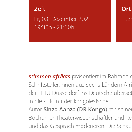
Zeit
Ort
Fr, 03. Dezember 2021 -
Lit
19:30h - 21:00h
stimmen afrikas
präsentiert im Rahmen 
Schriftsteller:innen aus sechs Ländern A
der HHU Düsseldorf ins Deutsche übersetz
in die Zukunft der kongolesische
Autor
Sinzo Aanza (DR Kongo
) mit sein
Bochumer Theaterwissenschaftler und Re
und das Gespräch moderieren. Die Schau