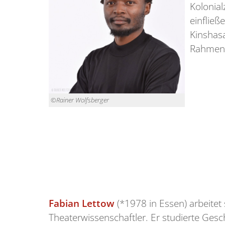
Kolonial
einfließ
Kinshasa
Rahmen d
©Rainer Wolfsberger
Fabian Lettow
(*1978 in Essen) arbeitet
Theaterwissenschaftler. Er studierte Ges