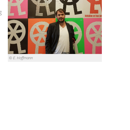
g
.
© E. Hoffmann