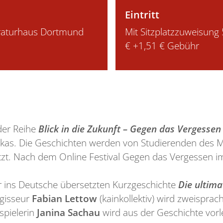
Eintritt
eraturhaus Dortmund
Mit Sitzplatzzuweisung 
€ +1,51 € Gebühr
der Reihe
Blick in die Zukunft – Gegen das Vergesse
frikas. Die Geschichten werden von Studierenden des 
t. Nach dem Online Festival Gegen das Vergessen im 
er ins Deutsche übersetzten Kurzgeschichte
Die ultima
gisseur
Fabian Lettow
(kainkollektiv) wird zweisprac
spielerin
Janina Sachau
wird aus der Geschichte vorl