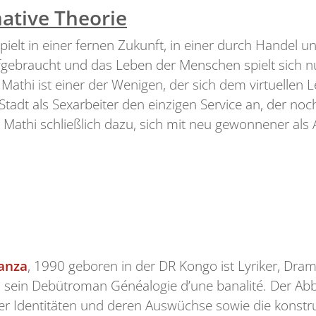
mative Theorie
pielt in einer fernen Zukunft, in einer durch Handel u
ufgebraucht und das Leben der Menschen spielt sich nu
athi ist einer der Wenigen, der sich dem virtuellen 
adt als Sexarbeiter den einzigen Service an, der noch ni
thi schließlich dazu, sich mit neu gewonnener als Akti
an
za
, 1990 geboren in der DR Kongo ist Lyriker, Dra
 sein Debütroman Généalogie d’une banalité. Der Abba
ler Identitäten und deren Auswüchse sowie die kons