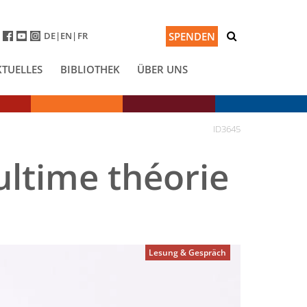
DE
EN
FR
SPENDEN
KTUELLES
BIBLIOTHEK
ÜBER UNS
ID3645
ltime théorie
Lesung & Gespräch