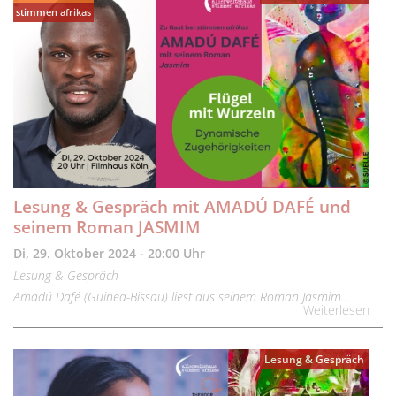
stimmen afrikas
Lesung & Gespräch mit AMADÚ DAFÉ und
seinem Roman JASMIM
Di, 29. Oktober 2024 - 20:00 Uhr
Lesung & Gespräch
Amadú Dafé (Guinea-Bissau) liest aus seinem Roman Jasmim…
Weiterlesen
Lesung & Gespräch