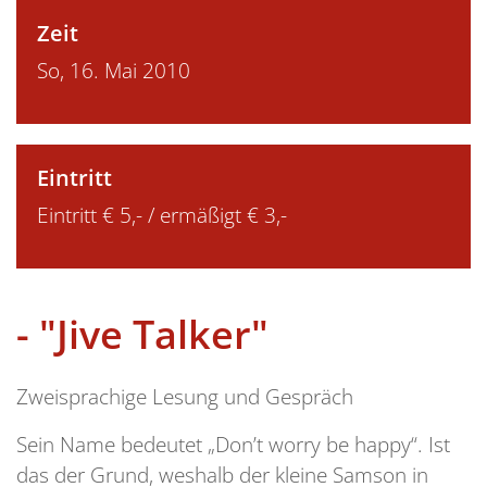
Zeit
So, 16. Mai 2010
Eintritt
Eintritt € 5,- / ermäßigt € 3,-
- "Jive Talker"
Zweisprachige Lesung und Gespräch
Sein Name bedeutet „Don’t worry be happy“. Ist
das der Grund, weshalb der kleine Samson in