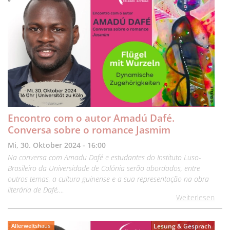
Encontro com o autor Amadú Dafé.
Conversa sobre o romance Jasmim
Mi, 30. Oktober 2024 - 16:00
Na conversa com Amadu Dafé e estudantes do Instituto Luso-
Brasileiro da Universidade de Colónia serão abordados, entre
outros temas, a cultura guinense e a sua representação na obra
literária de Dafé,…
Weiterlesen
Allerweltshaus
Lesung & Gespräch