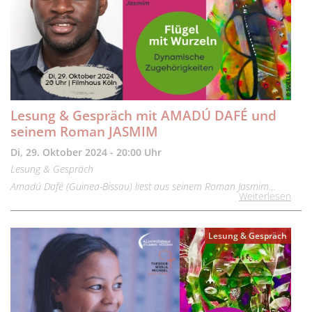
Lesung & Gespräch mit AMADÚ DAFÉ und
seinem Roman JASMIM
Di, 29. Oktober 2024 - 20:00 Uhr
Lesung & Gespräch
Amadú Dafé (Guinea-Bissau) liest aus seinem Roman Jasmim…
Weiterlesen
Lesung & Gespräch