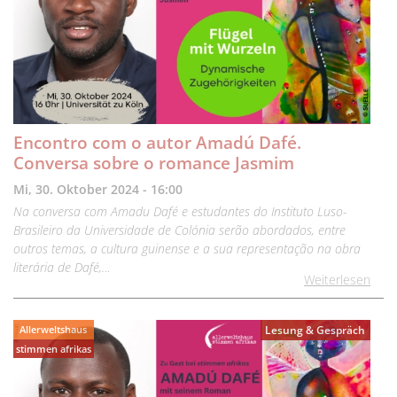
Encontro com o autor Amadú Dafé.
Conversa sobre o romance Jasmim
Mi, 30. Oktober 2024 - 16:00
Na conversa com Amadu Dafé e estudantes do Instituto Luso-
Brasileiro da Universidade de Colónia serão abordados, entre
outros temas, a cultura guinense e a sua representação na obra
literária de Dafé,…
Weiterlesen
Allerweltshaus
Lesung & Gespräch
stimmen afrikas