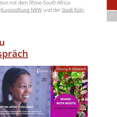
tion mit dem Rhine-South-Africa-
r
Kunststiftung NRW
und der
Stadt Köln
.
u
spräch
Lesung & Gespräch