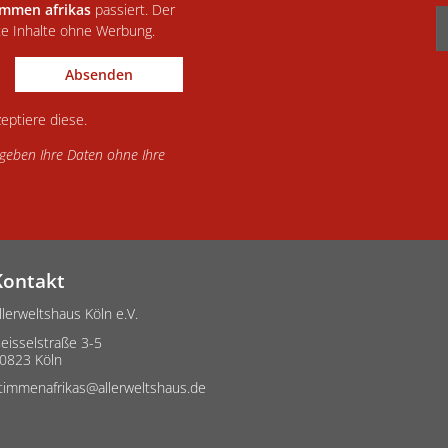
immen afrikas
passiert. Der
te Inhalte ohne Werbung.
Absenden
eptiere diese.
d geben Ihre Daten ohne Ihre
Kontakt
llerweltshaus Köln e.V.
eisselstraße 3-5
0823 Köln
timmenafrikas@allerweltshaus.de