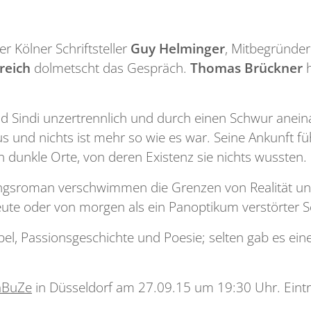
 Kölner Schriftsteller
Guy Helminger
, Mitbegründe
reich
dolmetscht das Gespräch.
Thomas Brückner
h
li und Sindi unzertrennlich und durch einen Schwur a
 und nichts ist mehr so wie es war. Seine Ankunft fü
 dunkle Orte, von deren Existenz sie nichts wussten.
gsroman verschwimmen die Grenzen von Realität und
ute oder von morgen als ein Panoptikum verstörter S
el, Passionsgeschichte und Poesie; selten gab es ein
aBuZe
in Düsseldorf am 27.09.15 um 19:30 Uhr. Eintrit