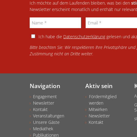
Ich möchte auf dem Laufenden bleiben, was bei den
st
Newsletter erscheint monatlich und enthält nur relevan
Ich habe die
Datenschutzerklärung
gelesen und akz
Bitte beachten Sie: Wir respektieren Ihre Privatsphäre un
Zustimmung nicht an Dritte weiter.
Navigation
Aktiv sein
A
Engagement
Fördermitglied
Newsletter
werden
G
Kontakt
Mitwirken
5
Veranstaltungen
Newsletter
s
Unsere Gäste
Kontakt
Mediathek
Publikationen