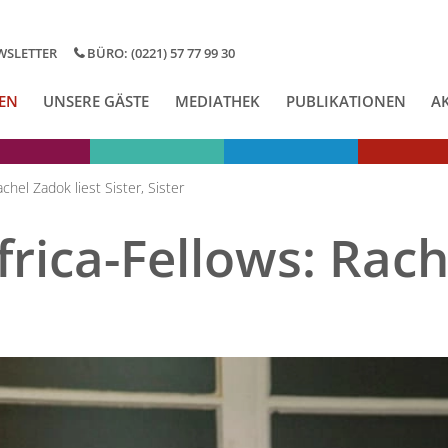
WSLETTER
BÜRO: (0221) 57 77 99 30
EN
UNSERE GÄSTE
MEDIATHEK
PUBLIKATIONEN
A
chel Zadok liest Sister, Sister
rica-Fellows: Rach