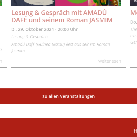
.
Lesung & Gespräch mit AMADÚ
Me
DAFÉ und seinem Roman JASMIM
Do,
Di, 29. Oktober 2024 - 20:00 Uhr
The
exc
Lesung & Gespräch
Ger
Amadú Dafé (Guinea-Bissau) liest aus seinem Roman
a
Jasmim…
en
Weiterlesen
zu allen Veranstaltungen
H