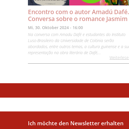
Encontro com o autor Amadú Dafé
Conversa sobre o romance Jasmim
Mi, 30. Oktober 2024 - 16:00
Na conversa com Amadu Dafé e estudantes do Instituto
Luso-Brasileiro da Universidade de Colónia serão
abordados, entre outros temas, a cultura guinense e a su
representação na obra literária de Dafé,…
Weiterles
Ich möchte den Newsletter erhalten