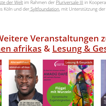
te der Welt
im Rahmen der
Pluriversale III
in Koopera
us Köln und der
Syltfoundation
, mit Unterstützung de
Weitere Veranstaltungen z
en afrikas
&
Lesung & Ge
Allerweltshaus
h
Lesung & Gespräch
stimmen afrikas