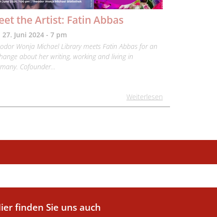
et the Artist: Fatin Abbas
 27. Juni 2024 - 7 pm
odor Wonja Michael Library meets Fatin Abbas for an
hange about her writing, working and living in
many. Cofounder…
Weiterlesen
ier finden Sie uns auch