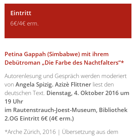
Eintritt
6€/4€ erm.
Petina Gappah (Simbabwe) mit ihrem
Debütroman „Die Farbe des Nachtfalters“*
Autorenlesung und Gespräch werden moderiert
von
Angela Spizig. Azizè Flittner
liest den
deutschen Text.
Dienstag, 4. Oktober 2016 um
19 Uhr
im Rautenstrauch-Joest-Museum, Bibliothek
2.OG Eintritt 6
€
(4
€
erm.)
*Arche Zürich, 2016 | Übersetzung aus dem