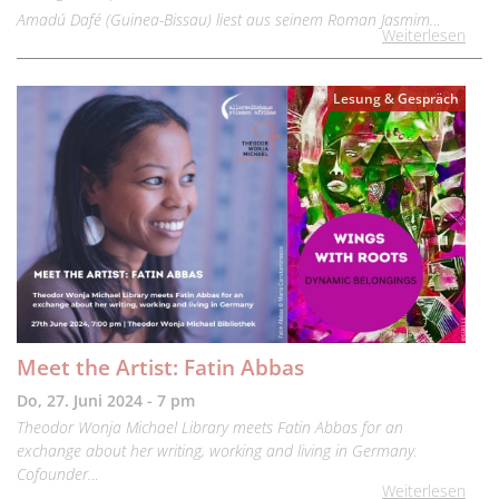
Amadú Dafé (Guinea-Bissau) liest aus seinem Roman Jasmim…
Weiterlesen
Lesung & Gespräch
Meet the Artist: Fatin Abbas
Do, 27. Juni 2024 - 7 pm
Theodor Wonja Michael Library meets Fatin Abbas for an
exchange about her writing, working and living in Germany.
Cofounder…
Weiterlesen