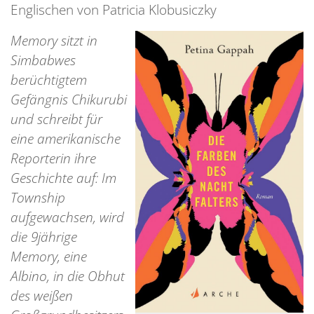
Englischen von Patricia Klobusiczky
Memory sitzt in
Simbabwes
berüchtigtem
Gefängnis Chikurubi
und schreibt für
eine amerikanische
Reporterin ihre
Geschichte auf: Im
Township
aufgewachsen, wird
die 9jährige
Memory, eine
Albino, in die Obhut
des weißen