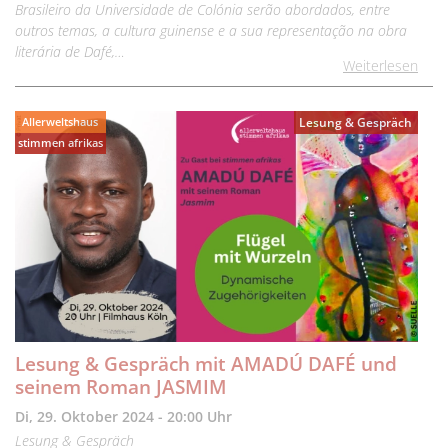
Brasileiro da Universidade de Colónia serão abordados, entre
outros temas, a cultura guinense e a sua representação na obra
literária de Dafé,…
Weiterlesen
Allerweltshaus
Lesung & Gespräch
stimmen afrikas
Lesung & Gespräch mit AMADÚ DAFÉ und
seinem Roman JASMIM
Di, 29. Oktober 2024 - 20:00 Uhr
Lesung & Gespräch