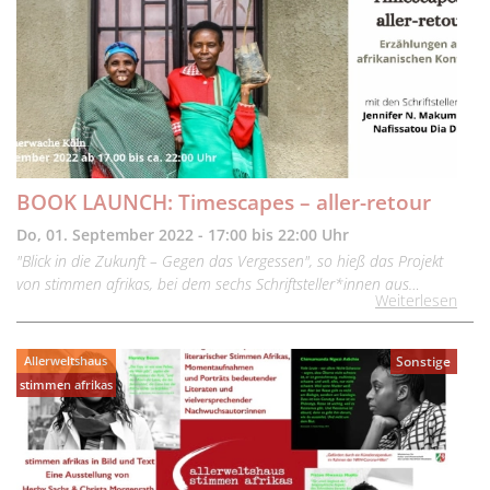
BOOK LAUNCH: Timescapes – aller-retour
Do, 01. September 2022 - 17:00 bis 22:00 Uhr
"Blick in die Zukunft – Gegen das Vergessen", so hieß das Projekt
von stimmen afrikas, bei dem sechs Schriftsteller*innen aus…
Weiterlesen
Allerweltshaus
Sonstige
stimmen afrikas