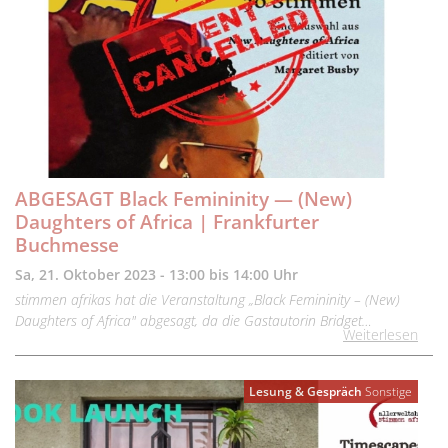
ABGESAGT Black Femininity — (New)
Daughters of Africa | Frankfurter
Buchmesse
Sa, 21. Oktober 2023 - 13:00 bis 14:00 Uhr
stimmen afrikas hat die Veranstaltung „Black Femininity – (New)
Daughters of Africa" abgesagt, da die Gastautorin Bridget…
Weiterlesen
Lesung & Gespräch
Sonstige