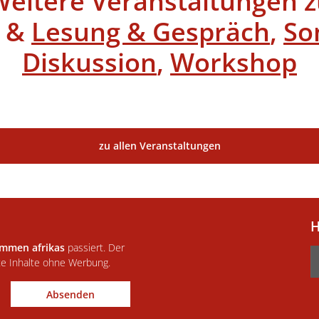
Weitere Veranstaltungen z
&
Lesung & Gespräch
,
So
Diskussion
,
Workshop
zu allen Veranstaltungen
H
immen afrikas
passiert. Der
te Inhalte ohne Werbung.
Absenden