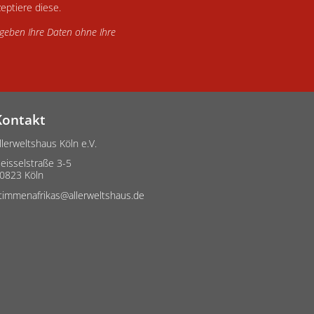
eptiere diese.
d geben Ihre Daten ohne Ihre
Kontakt
llerweltshaus Köln e.V.
eisselstraße 3-5
0823 Köln
timmenafrikas@allerweltshaus.de