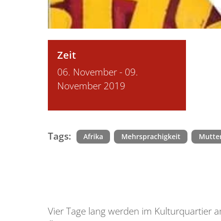
Zeit
06. November - 09.
November 2019
Tags:
Afrika
Mehrsprachigkeit
Mutte
Vier Tage lang werden im Kulturquartier