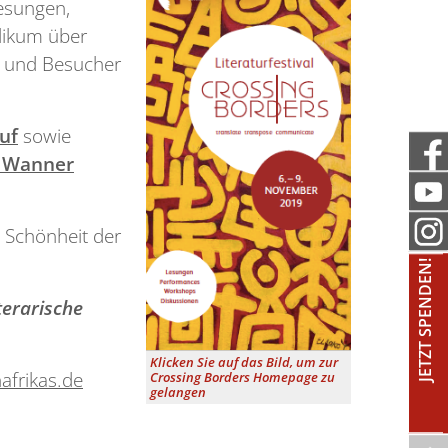
Lesungen,
blikum über
n und Besucher
uf
sowie
 Wanner
 Schönheit der
JETZT SPENDEN!
terarische
Klicken Sie auf das Bild, um zur
frikas.de
Crossing Borders Homepage zu
gelangen