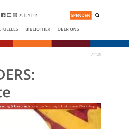
DE
EN
FR
SPENDEN
KTUELLES
BIBLIOTHEK
ÜBER UNS
ID1128
DERS:
te
esung & Gespräch
Sonstige
Vortrag & Diskussion
Workshop