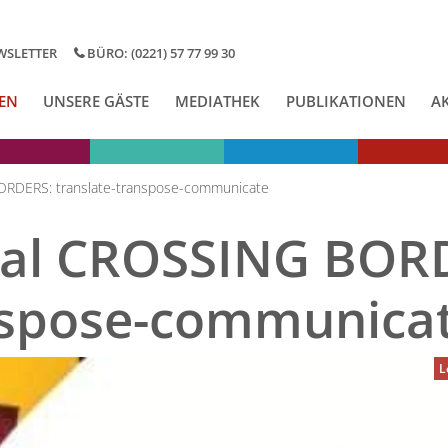
WSLETTER
BÜRO: (0221) 57 77 99 30
EN
UNSERE GÄSTE
MEDIATHEK
PUBLIKATIONEN
A
BORDERS: translate-transpose-communicate
ival CROSSING BOR
nspose-communica
L