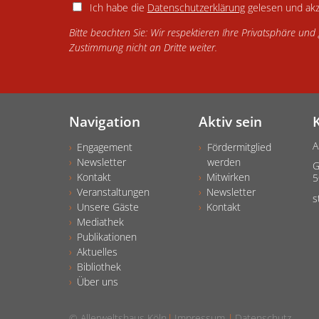
Ich habe die
Datenschutzerklärung
gelesen und akz
Bitte beachten Sie: Wir respektieren Ihre Privatsphäre un
Zustimmung nicht an Dritte weiter.
Navigation
Aktiv sein
A
Engagement
Fördermitglied
Newsletter
werden
G
Kontakt
Mitwirken
5
Veranstaltungen
Newsletter
s
Unsere Gäste
Kontakt
Mediathek
Publikationen
Aktuelles
Bibliothek
Über uns
© Allerweltshaus Köln
Impressum
Datenschutz