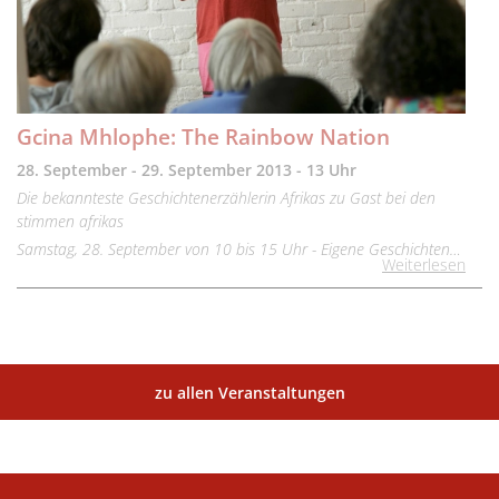
Gcina Mhlophe: The Rainbow Nation
28. September - 29. September 2013 - 13 Uhr
Die bekannteste Geschichtenerzählerin Afrikas zu Gast bei den
stimmen afrikas
Samstag, 28. September von 10 bis 15 Uhr - Eigene Geschichten…
Weiterlesen
zu allen Veranstaltungen