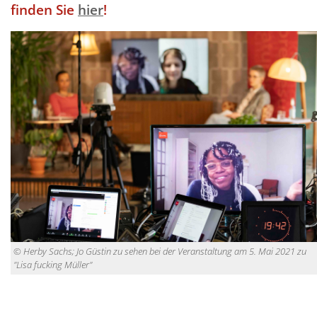
finden Sie
hier
!
© Herby Sachs; Jo Güstin zu sehen bei der Veranstaltung am 5. Mai 2021 zu
"Lisa fucking Müller"