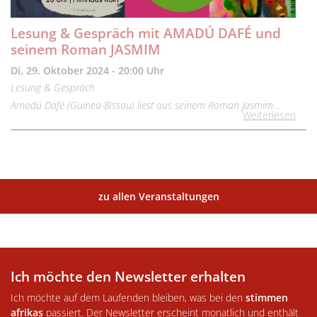
Lesung & Gespräch mit AMADÚ DAFÉ und
seinem Roman JASMIM
Di, 29. Oktober 2024 - 20:00 Uhr
Lesung & Gespräch
Amadú Dafé (Guinea-Bissau) liest aus seinem Roman Jasmim…
Weiterlesen
zu allen Veranstaltungen
Ich möchte den Newsletter erhalten
Ich möchte auf dem Laufenden bleiben, was bei den
stimmen
afrikas
passiert. Der Newsletter erscheint monatlich und enthält