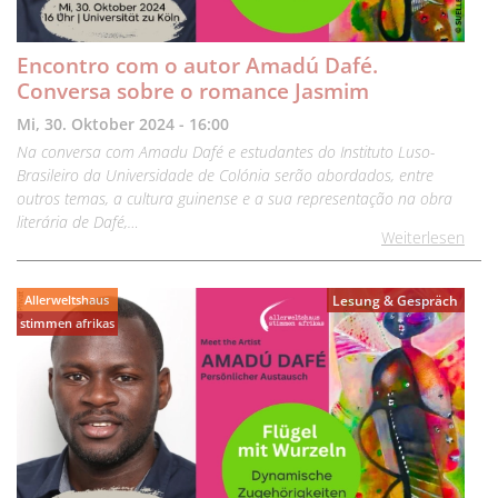
Encontro com o autor Amadú Dafé.
Conversa sobre o romance Jasmim
Mi, 30. Oktober 2024 - 16:00
Na conversa com Amadu Dafé e estudantes do Instituto Luso-
Brasileiro da Universidade de Colónia serão abordados, entre
outros temas, a cultura guinense e a sua representação na obra
literária de Dafé,…
Weiterlesen
Allerweltshaus
Lesung & Gespräch
stimmen afrikas