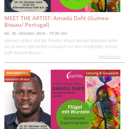
MEET THE ARTIST: Amadú Dafé (Guinea-
Bissau/ Portugal)
Mi, 30. Oktober 2024 - 19:30 Uhr
stimmen afrikas und die Theodor Wonja Michael Bibliothek laden
ein zu einem informellen Austausch mit dem Schriftsteller Amadú
Dafé (Guinea-Bissau/…
Weiterlesen
Allerweltshaus
Lesung & Gespräch
stimmen afrikas